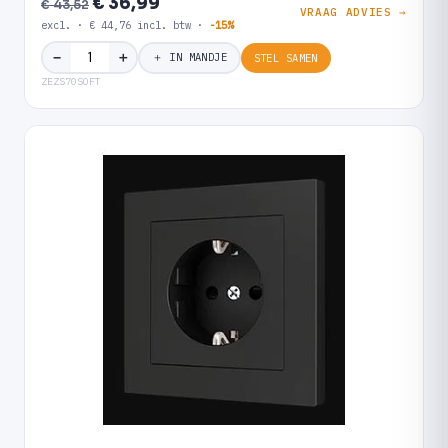
€ 36,99
€ 43,52
VRAAG ADVIES →
excl. · € 44,76 incl. btw ·
-15%
＋
−
＋ IN MANDJE
STEL SAMEN
ZEZS70SOFT