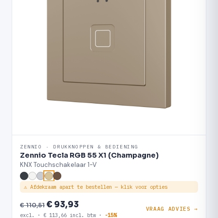
ZENNIO · DRUKKNOPPEN & BEDIENING
Zennio Tecla RGB 55 X1 (Champagne)
KNX Touchschakelaar 1-V
⚠ Afdekraam apart te bestellen — klik voor opties
€ 93,93
€ 110,51
VRAAG ADVIES →
excl. · € 113,66 incl. btw ·
-15%