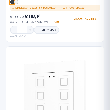
⚠ Afdekraam apart te bestellen — klik voor opties
€ 118,14
€ 138,99
VRAAG ADVIES →
excl. · € 142,95 incl. btw ·
-15%
＋
−
＋ IN MANDJE
ZEZVIT55X6A