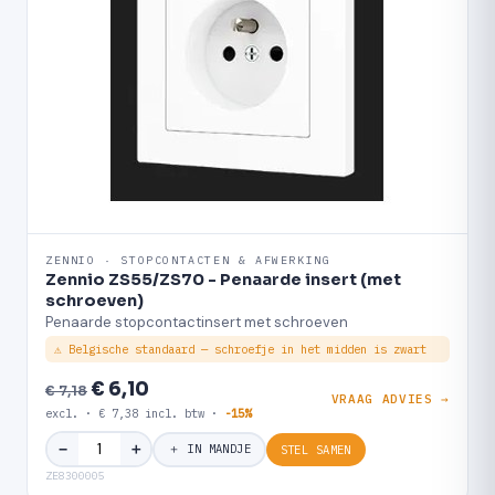
ZENNIO · STOPCONTACTEN & AFWERKING
Zennio ZS55/ZS70 - Penaarde insert (met
schroeven)
Penaarde stopcontactinsert met schroeven
⚠ Belgische standaard — schroefje in het midden is zwart
€ 6,10
€ 7,18
VRAAG ADVIES →
excl. · € 7,38 incl. btw ·
-15%
＋
−
＋ IN MANDJE
STEL SAMEN
ZE8300005