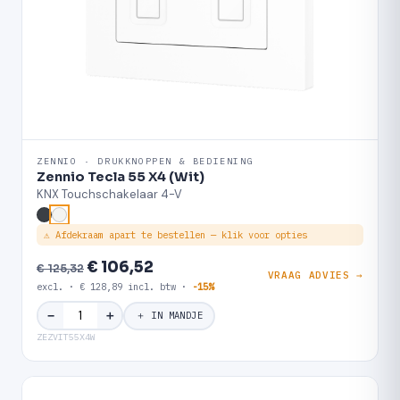
ZENNIO · DRUKKNOPPEN & BEDIENING
Zennio Tecla 55 X4 (Wit)
KNX Touchschakelaar 4-V
⚠ Afdekraam apart te bestellen — klik voor opties
€ 106,52
€ 125,32
VRAAG ADVIES →
excl. · € 128,89 incl. btw ·
-15%
＋
−
＋ IN MANDJE
ZEZVIT55X4W