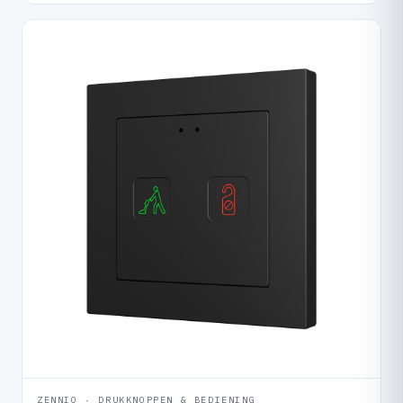
ZENNIO · DRUKKNOPPEN & BEDIENING