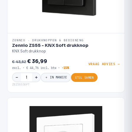
ZENNIO · DRUKKNOPPEN & BEDIENING
Zennio ZS55 - KNX Soft drukknop
KNX Soft drukknop
€ 36,99
€ 43,52
VRAAG ADVIES →
excl. · € 44,76 incl. btw ·
-15%
＋
−
＋ IN MANDJE
STEL SAMEN
ZEZS55SOFT