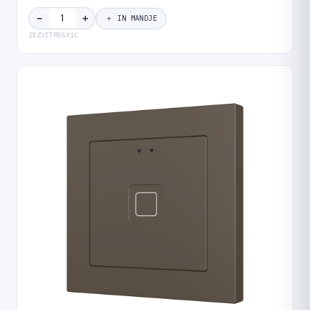
＋
−
＋ IN MANDJE
ZEZVITR55X1C