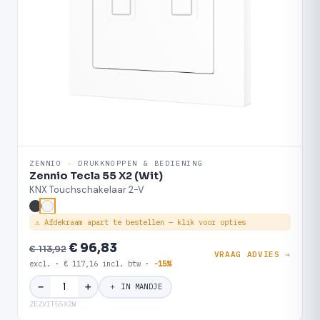
ZENNIO · DRUKKNOPPEN & BEDIENING
Zennio Tecla 55 X2 (Wit)
KNX Touchschakelaar 2-V
⚠ Afdekraam apart te bestellen — klik voor opties
€ 96,83
€ 113,92
VRAAG ADVIES →
excl. · € 117,16 incl. btw ·
-15%
＋
−
＋ IN MANDJE
ZEZVIT55X2W