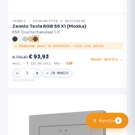
ZENNIO · DRUKKNOPPEN & BEDIENING
Zennio Tecla RGB 55 X1 (Mokka)
KNX Touchschakelaar 1-V
⚠ Afdekraam apart te bestellen — klik voor opties
€ 93,93
€ 110,51
VRAAG ADVIES →
excl. · € 113,66 incl. btw ·
-15%
＋
−
＋ IN MANDJE
ZEZVITR55X1M
🛒 Mandje
0