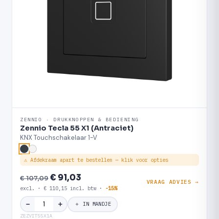
ZENNIO · DRUKKNOPPEN & BEDIENING
Zennio Tecla 55 X1 (Antraciet)
KNX Touchschakelaar 1-V
⚠ Afdekraam apart te bestellen — klik voor opties
€ 91,03
€ 107,09
VRAAG ADVIES →
excl. · € 110,15 incl. btw ·
-15%
＋
−
＋ IN MANDJE
ZEZVIT55X1A