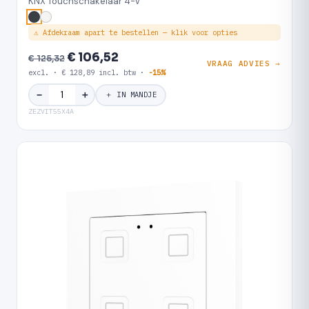
KNX Touchschakelaar 4-V
⚠ Afdekraam apart te bestellen — klik voor opties
€ 106,52
€ 125,32
VRAAG ADVIES →
excl. · € 128,89 incl. btw ·
-15%
＋
−
＋ IN MANDJE
ZEZVIT55X4A