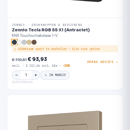
ZENNIO · DRUKKNOPPEN & BEDIENING
Zennio Tecla RGB 55 X1 (Antraciet)
KNX Touchschakelaar 1-V
⚠ Afdekraam apart te bestellen — klik voor opties
€ 93,93
€ 110,51
VRAAG ADVIES →
excl. · € 113,66 incl. btw ·
-15%
＋
−
＋ IN MANDJE
ZEZVITR55X1A