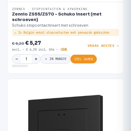
ZENNIO · STOPCONTACTEN & AFWERKING
Zennio ZS55/ZS70 - Schuko insert (met
schroeven)
Schuko stopcontactinsert met schroeven
⚠ In België enkel stopcontacten met penaarde gebruiken
€ 5,27
€ 6,20
VRAAG ADVIES →
excl. · € 6,38 incl. btw ·
-15%
＋
−
＋ IN MANDJE
STEL SAMEN
ZE8300003