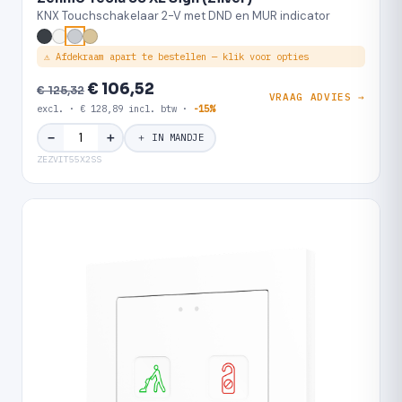
KNX Touchschakelaar 2-V met DND en MUR indicator
⚠ Afdekraam apart te bestellen — klik voor opties
€ 106,52
€ 125,32
VRAAG ADVIES →
excl. · € 128,89 incl. btw ·
-15%
＋
−
＋ IN MANDJE
ZEZVIT55X2SS