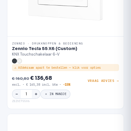
ZENNIO · DRUKKNOPPEN & BEDIENING
Zennio Tecla 55 X6 (Custom)
KNX Touchschakelaar 6-V
⚠ Afdekraam apart te bestellen — klik voor opties
€ 136,68
€ 160,80
VRAAG ADVIES →
excl. · € 165,38 incl. btw ·
-15%
＋
−
＋ IN MANDJE
ZEZVIT55X6