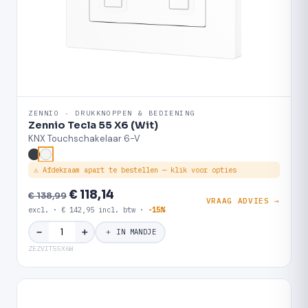
ZENNIO · DRUKKNOPPEN & BEDIENING
Zennio Tecla 55 X6 (Wit)
KNX Touchschakelaar 6-V
⚠ Afdekraam apart te bestellen — klik voor opties
€ 118,14
€ 138,99
VRAAG ADVIES →
excl. · € 142,95 incl. btw ·
-15%
＋
−
＋ IN MANDJE
ZEZVIT55X6W