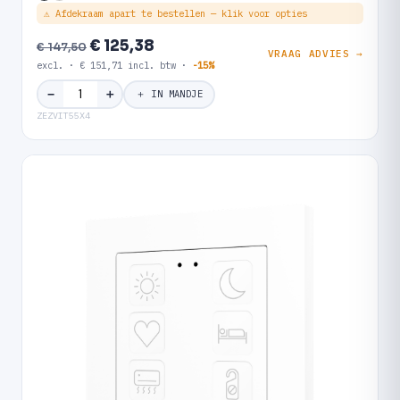
⚠ Afdekraam apart te bestellen — klik voor opties
€ 125,38
€ 147,50
VRAAG ADVIES →
excl. · € 151,71 incl. btw ·
-15%
＋
−
＋ IN MANDJE
ZEZVIT55X4