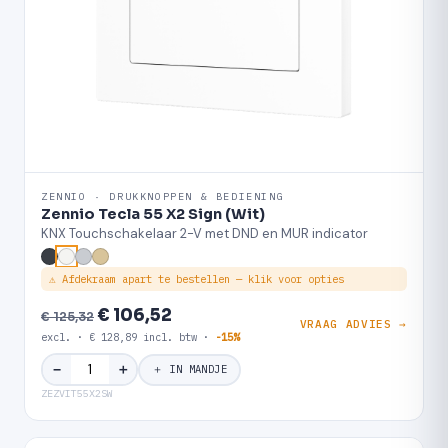
ZENNIO · DRUKKNOPPEN & BEDIENING
Zennio Tecla 55 X2 Sign (Wit)
KNX Touchschakelaar 2-V met DND en MUR indicator
⚠ Afdekraam apart te bestellen — klik voor opties
€ 106,52
€ 125,32
VRAAG ADVIES →
excl. · € 128,89 incl. btw ·
-15%
＋
−
＋ IN MANDJE
ZEZVIT55X2SW