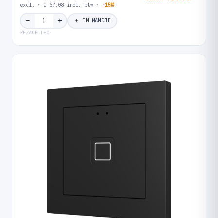
excl. · € 57,08 incl. btw ·
-15%
＋
−
＋ IN MANDJE
ZEZACFLTEC