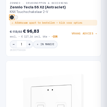
ZENNIO · DRUKKNOPPEN & BEDIENING
Zennio Tecla 55 X2 (Antraciet)
KNX Touchschakelaar 2-V
⚠ Afdekraam apart te bestellen — klik voor opties
€ 96,83
€ 113,92
VRAAG ADVIES →
excl. · € 117,16 incl. btw ·
-15%
＋
−
＋ IN MANDJE
ZEZVIT55X2A