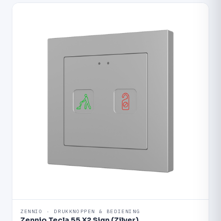
ZENNIO · DRUKKNOPPEN & BEDIENING
Zennio Tecla 55 X2 Sign (Zilver)