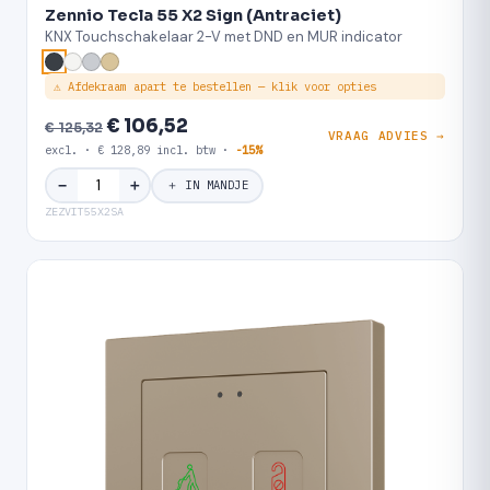
Zennio Tecla 55 X2 Sign (Antraciet)
KNX Touchschakelaar 2-V met DND en MUR indicator
⚠ Afdekraam apart te bestellen — klik voor opties
€ 106,52
€ 125,32
VRAAG ADVIES →
excl. · € 128,89 incl. btw ·
-15%
＋
−
＋ IN MANDJE
ZEZVIT55X2SA