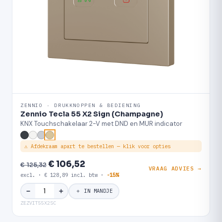
ZENNIO · DRUKKNOPPEN & BEDIENING
Zennio Tecla 55 X2 Sign (Champagne)
KNX Touchschakelaar 2-V met DND en MUR indicator
⚠ Afdekraam apart te bestellen — klik voor opties
€ 106,52
€ 125,32
VRAAG ADVIES →
excl. · € 128,89 incl. btw ·
-15%
＋
−
＋ IN MANDJE
ZEZVIT55X2SC