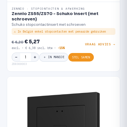
ZENNIO · STOPCONTACTEN & AFWERKING
Zennio ZS55/ZS70 - Schuko insert (met
schroeven)
Schuko stopcontactinsert met schroeven
⚠ In België enkel stopcontacten met penaarde gebruiken
€ 5,27
€ 6,20
VRAAG ADVIES →
excl. · € 6,38 incl. btw ·
-15%
＋
−
＋ IN MANDJE
STEL SAMEN
ZE8300003