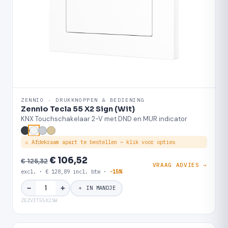
ZENNIO · DRUKKNOPPEN & BEDIENING
Zennio Tecla 55 X2 Sign (Wit)
KNX Touchschakelaar 2-V met DND en MUR indicator
⚠ Afdekraam apart te bestellen — klik voor opties
€ 106,52
€ 125,32
VRAAG ADVIES →
excl. · € 128,89 incl. btw ·
-15%
＋
−
＋ IN MANDJE
ZEZVIT55X2SW