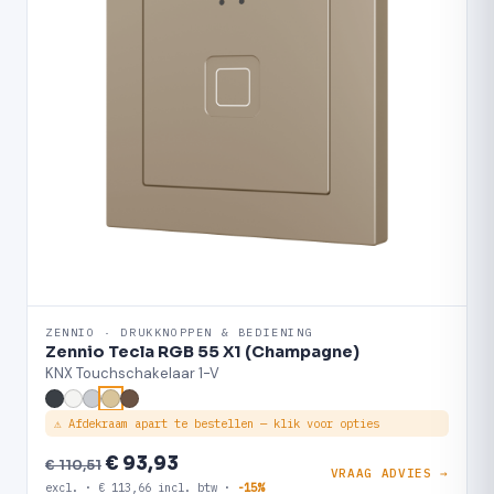
ZENNIO · DRUKKNOPPEN & BEDIENING
Zennio Tecla RGB 55 X1 (Champagne)
KNX Touchschakelaar 1-V
⚠ Afdekraam apart te bestellen — klik voor opties
€ 93,93
€ 110,51
VRAAG ADVIES →
excl. · € 113,66 incl. btw ·
-15%