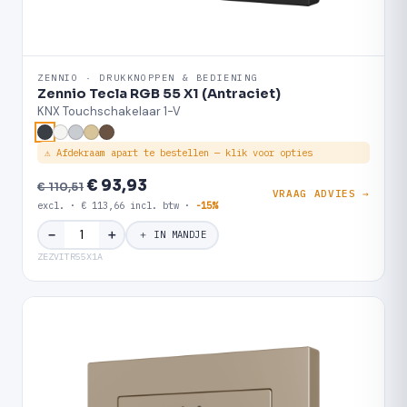
ZENNIO · DRUKKNOPPEN & BEDIENING
Zennio Tecla RGB 55 X1 (Antraciet)
KNX Touchschakelaar 1-V
⚠ Afdekraam apart te bestellen — klik voor opties
€ 93,93
€ 110,51
VRAAG ADVIES →
excl. · € 113,66 incl. btw ·
-15%
＋
−
＋ IN MANDJE
ZEZVITR55X1A