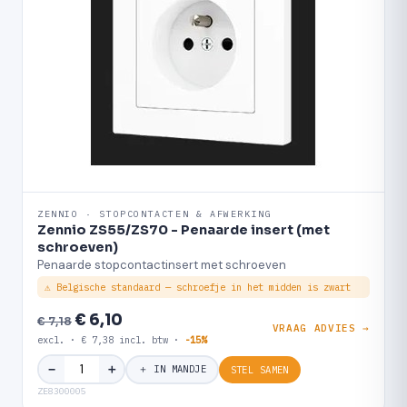
ZENNIO · STOPCONTACTEN & AFWERKING
Zennio ZS55/ZS70 - Penaarde insert (met
schroeven)
Penaarde stopcontactinsert met schroeven
⚠ Belgische standaard — schroefje in het midden is zwart
€ 6,10
€ 7,18
VRAAG ADVIES →
excl. · € 7,38 incl. btw ·
-15%
＋
−
＋ IN MANDJE
STEL SAMEN
ZE8300005