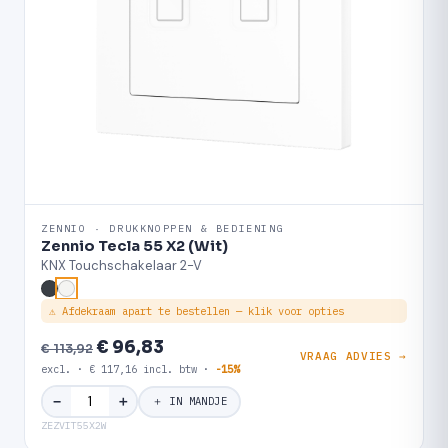
ZENNIO · DRUKKNOPPEN & BEDIENING
Zennio Tecla 55 X2 (Wit)
KNX Touchschakelaar 2-V
⚠ Afdekraam apart te bestellen — klik voor opties
€ 96,83
€ 113,92
VRAAG ADVIES →
excl. · € 117,16 incl. btw ·
-15%
＋
−
＋ IN MANDJE
ZEZVIT55X2W