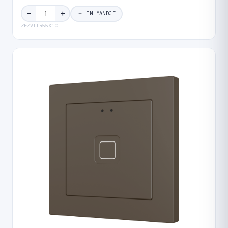
＋
−
＋ IN MANDJE
ZEZVITR55X1C