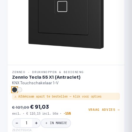
ZENNIO · DRUKKNOPPEN & BEDIENING
Zennio Tecla 55 X1 (Antraciet)
KNX Touchschakelaar 1-V
⚠ Afdekraam apart te bestellen — klik voor opties
€ 91,03
€ 107,09
VRAAG ADVIES →
excl. · € 110,15 incl. btw ·
-15%
＋
−
＋ IN MANDJE
ZEZVIT55X1A