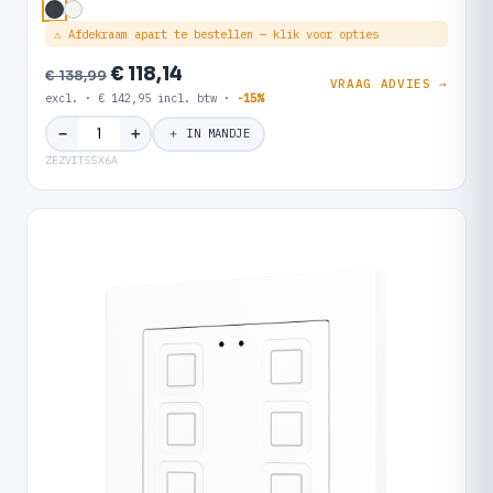
⚠ Afdekraam apart te bestellen — klik voor opties
€ 118,14
€ 138,99
VRAAG ADVIES →
excl. · € 142,95 incl. btw ·
-15%
＋
−
＋ IN MANDJE
ZEZVIT55X6A