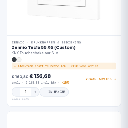
ZENNIO · DRUKKNOPPEN & BEDIENING
Zennio Tecla 55 X6 (Custom)
KNX Touchschakelaar 6-V
⚠ Afdekraam apart te bestellen — klik voor opties
€ 136,68
€ 160,80
VRAAG ADVIES →
excl. · € 165,38 incl. btw ·
-15%
＋
−
＋ IN MANDJE
ZEZVIT55X6