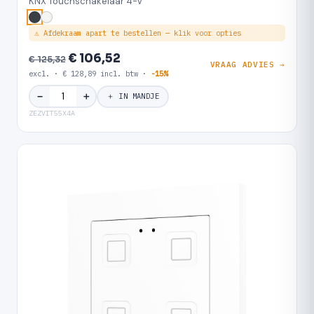
KNX Touchschakelaar 4-V
⚠ Afdekraam apart te bestellen — klik voor opties
€ 106,52
€ 125,32
VRAAG ADVIES →
excl. · € 128,89 incl. btw ·
-15%
＋
−
＋ IN MANDJE
ZEZVIT55X4A