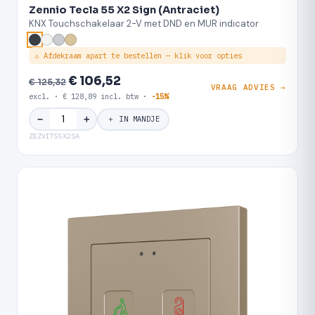
Zennio Tecla 55 X2 Sign (Antraciet)
KNX Touchschakelaar 2-V met DND en MUR indicator
⚠ Afdekraam apart te bestellen — klik voor opties
€ 106,52
€ 125,32
VRAAG ADVIES →
excl. · € 128,89 incl. btw ·
-15%
＋
−
＋ IN MANDJE
ZEZVIT55X2SA