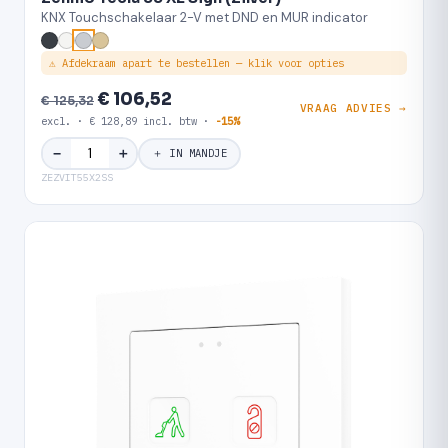
KNX Touchschakelaar 2-V met DND en MUR indicator
⚠ Afdekraam apart te bestellen — klik voor opties
€ 106,52
€ 125,32
VRAAG ADVIES →
excl. · € 128,89 incl. btw ·
-15%
＋
−
＋ IN MANDJE
ZEZVIT55X2SS