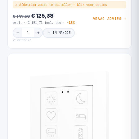
⚠ Afdekraam apart te bestellen — klik voor opties
€ 125,38
€ 147,50
VRAAG ADVIES →
excl. · € 151,71 incl. btw ·
-15%
＋
−
＋ IN MANDJE
ZEZVIT55X4