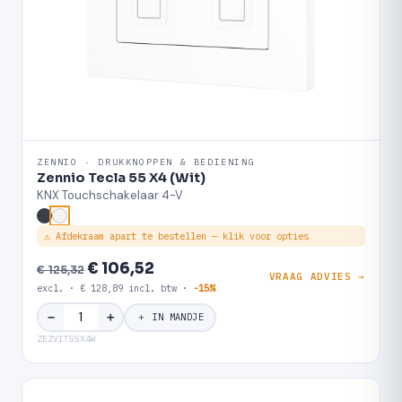
ZENNIO · DRUKKNOPPEN & BEDIENING
Zennio Tecla 55 X4 (Wit)
KNX Touchschakelaar 4-V
⚠ Afdekraam apart te bestellen — klik voor opties
€ 106,52
€ 125,32
VRAAG ADVIES →
excl. · € 128,89 incl. btw ·
-15%
＋
−
＋ IN MANDJE
ZEZVIT55X4W