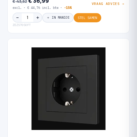
€ 36,99
€ 43,52
VRAAG ADVIES →
excl. · € 44,76 incl. btw ·
-15%
＋
−
＋ IN MANDJE
STEL SAMEN
ZEZS70SOFT