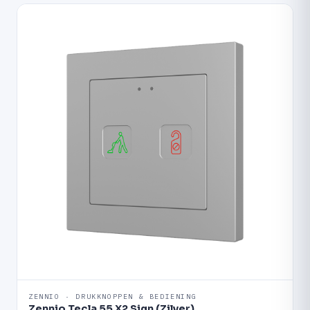
ZENNIO · DRUKKNOPPEN & BEDIENING
Zennio Tecla 55 X2 Sign (Zilver)