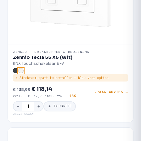
ZENNIO · DRUKKNOPPEN & BEDIENING
Zennio Tecla 55 X6 (Wit)
KNX Touchschakelaar 6-V
⚠ Afdekraam apart te bestellen — klik voor opties
€ 118,14
€ 138,99
VRAAG ADVIES →
excl. · € 142,95 incl. btw ·
-15%
＋
−
＋ IN MANDJE
ZEZVIT55X6W