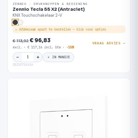
ZENNIO · DRUKKNOPPEN & BEDIENING
Zennio Tecla 55 X2 (Antraciet)
KNX Touchschakelaar 2-V
⚠ Afdekraam apart te bestellen — klik voor opties
€ 96,83
€ 113,92
VRAAG ADVIES →
excl. · € 117,16 incl. btw ·
-15%
＋
−
＋ IN MANDJE
ZEZVIT55X2A