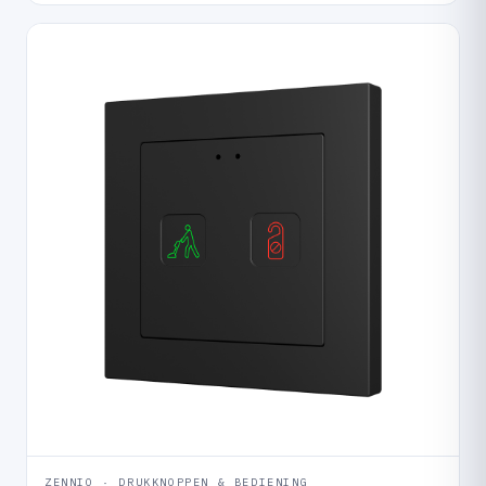
ZENNIO · DRUKKNOPPEN & BEDIENING