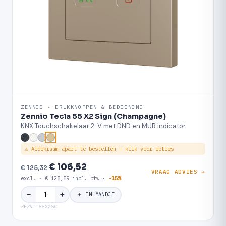
ZENNIO · DRUKKNOPPEN & BEDIENING
Zennio Tecla 55 X2 Sign (Champagne)
KNX Touchschakelaar 2-V met DND en MUR indicator
⚠ Afdekraam apart te bestellen — klik voor opties
€ 106,52
€ 125,32
VRAAG ADVIES →
excl. · € 128,89 incl. btw ·
-15%
＋
−
＋ IN MANDJE
ZEZVIT55X2SC