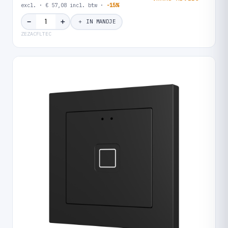
excl. · € 57,08 incl. btw ·
-15%
＋
−
＋ IN MANDJE
ZEZACFLTEC