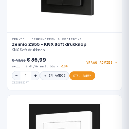
ZENNIO · DRUKKNOPPEN & BEDIENING
Zennio ZS55 - KNX Soft drukknop
KNX Soft drukknop
€ 36,99
€ 43,52
VRAAG ADVIES →
excl. · € 44,76 incl. btw ·
-15%
＋
−
＋ IN MANDJE
STEL SAMEN
ZEZS55SOFT