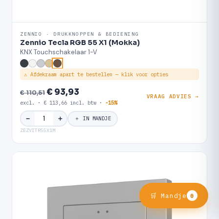
ZENNIO · DRUKKNOPPEN & BEDIENING
Zennio Tecla RGB 55 X1 (Mokka)
KNX Touchschakelaar 1-V
⚠ Afdekraam apart te bestellen — klik voor opties
€ 93,93
€ 110,51
VRAAG ADVIES →
excl. · € 113,66 incl. btw ·
-15%
＋
−
＋ IN MANDJE
ZEZVITR55X1M
🛒 Mandje
0