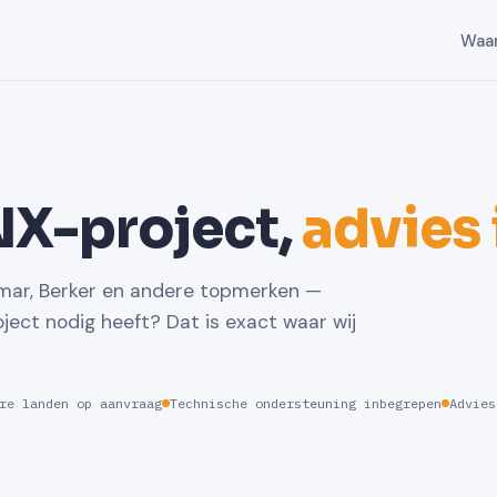
Waa
NX-project,
advies
mar, Berker en andere topmerken —
ject nodig heeft? Dat is exact waar wij
re landen op aanvraag
Technische ondersteuning inbegrepen
Advies