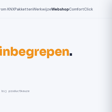
rom KNX
Pakketten
Werkwijze
Webshop
ComfortClick
 inbegrepen
.
 bij productkeuze