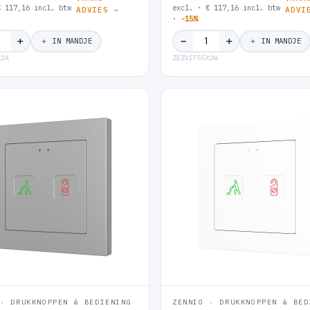
€ 117,16 incl. btw
excl. · € 117,16 incl. btw
ADVIES →
ADVI
·
-15%
＋
＋
−
＋ IN MANDJE
＋ IN MANDJE
X2A
ZEZVIT55X2W
 · DRUKKNOPPEN & BEDIENING
ZENNIO · DRUKKNOPPEN & BED