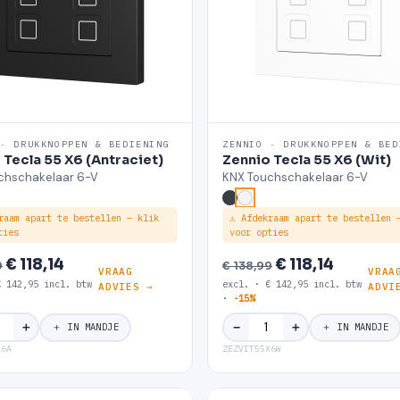
 · DRUKKNOPPEN & BEDIENING
ZENNIO · DRUKKNOPPEN & BED
 Tecla 55 X6 (Antraciet)
Zennio Tecla 55 X6 (Wit)
chschakelaar 6-V
KNX Touchschakelaar 6-V
raam apart te bestellen — klik
⚠ Afdekraam apart te bestellen 
ties
voor opties
€ 118,14
€ 118,14
9
€ 138,99
VRAAG
VRAA
€ 142,95 incl. btw
excl. · € 142,95 incl. btw
ADVIES →
ADVI
·
-15%
＋
＋
−
＋ IN MANDJE
＋ IN MANDJE
X6A
ZEZVIT55X6W