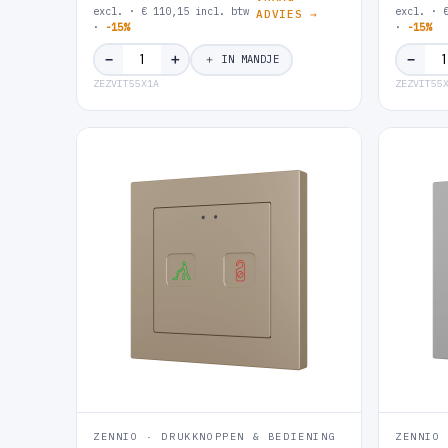
excl. · € 110,15 incl. btw
excl. · 
ADVIES →
·
-15%
·
-15%
＋
−
−
＋ IN MANDJE
ZEZVIT55X1A
ZEZVIT55
ZENNIO · DRUKKNOPPEN & BEDIENING
ZENNIO