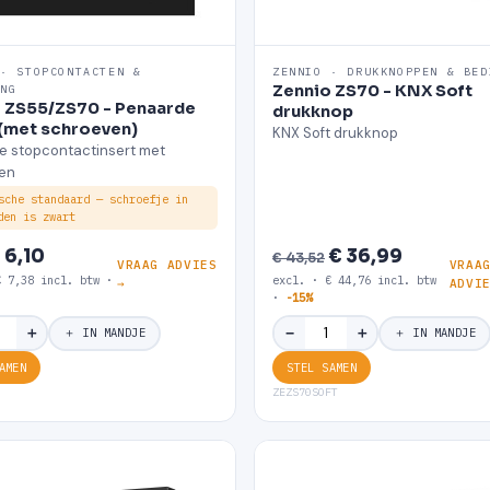
 · STOPCONTACTEN &
ZENNIO · DRUKKNOPPEN & BED
Zennio ZS70 - KNX Soft
ING
 ZS55/ZS70 - Penaarde
drukknop
 (met schroeven)
KNX Soft drukknop
e stopcontactinsert met
en
sche standaard — schroefje in
den is zwart
 6,10
€ 36,99
€ 43,52
VRAAG ADVIES
VRAA
€ 7,38 incl. btw ·
excl. · € 44,76 incl. btw
→
ADVI
·
-15%
＋
＋
−
＋ IN MANDJE
＋ IN MANDJE
AMEN
STEL SAMEN
5
ZEZS70SOFT