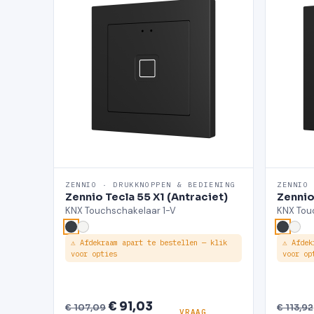
ZENNIO · DRUKKNOPPEN & BEDIENING
ZENNIO
Zennio Tecla 55 X1 (Antraciet)
Zennio
KNX Touchschakelaar 1-V
KNX Tou
⚠ Afdekraam apart te bestellen — klik
⚠ Afdek
voor opties
voor op
€ 91,03
€ 107,09
€ 113,92
VRAAG