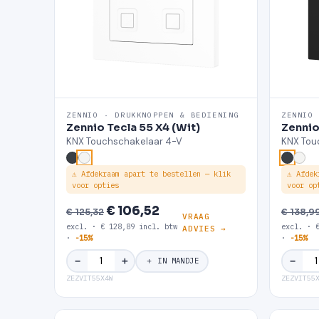
ZENNIO · DRUKKNOPPEN & BEDIENING
ZENNIO
Zennio Tecla 55 X4 (Wit)
Zennio
KNX Touchschakelaar 4-V
KNX Tou
⚠ Afdekraam apart te bestellen — klik
⚠ Afdek
voor opties
voor op
€ 106,52
€ 125,32
€ 138,9
VRAAG
excl. · € 128,89 incl. btw
excl. · 
ADVIES →
·
-15%
·
-15%
＋
−
−
＋ IN MANDJE
ZEZVIT55X4W
ZEZVIT55