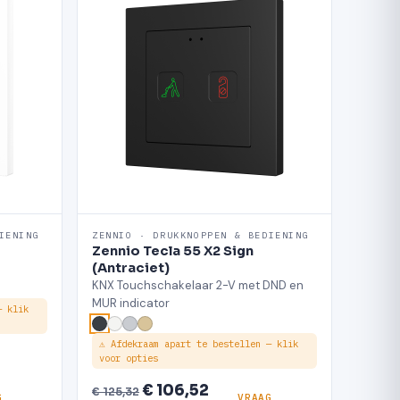
IENING
ZENNIO · DRUKKNOPPEN & BEDIENING
Zennio Tecla 55 X2 Sign
(Antraciet)
KNX Touchschakelaar 2-V met DND en
MUR indicator
— klik
⚠ Afdekraam apart te bestellen — klik
voor opties
€ 106,52
€ 125,32
G
VRAAG