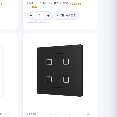
excl. · € 128,89 incl. btw
ES →
ADVIES →
·
-15%
＋
−
＋ IN MANDJE
ZEZVIT55X2SA
IENING
ZENNIO · DRUKKNOPPEN & BEDIENING