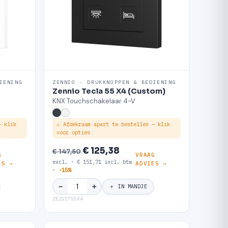
IENING
ZENNIO · DRUKKNOPPEN & BEDIENING
Zennio Tecla 55 X4 (Custom)
KNX Touchschakelaar 4-V
— klik
⚠ Afdekraam apart te bestellen — klik
voor opties
€ 125,38
€ 147,50
G
VRAAG
excl. · € 151,71 incl. btw
ES →
ADVIES →
·
-15%
＋
−
＋ IN MANDJE
ZEZVIT55X4