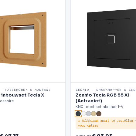
 · TOEBEHOREN & MONTAGE
ZENNIO · DRUKKNOPPEN & BED
 inbouwset Tecla X
Zennio Tecla RGB 55 X1
(Antraciet)
essoire
KNX Touchschakelaar 1-V
⚠ Afdekraam apart te bestellen 
voor opties