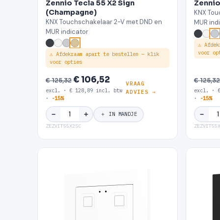
Zennio Tecla 55 X2 Sign
Zennio 
(Champagne)
KNX Tou
KNX Touchschakelaar 2-V met DND en
MUR ind
MUR indicator
⚠ Afdek
voor op
⚠ Afdekraam apart te bestellen — klik
voor opties
€ 106,52
€ 125,32
€ 125,32
VRAAG
excl. · € 128,89 incl. btw
excl. · 
ADVIES →
·
-15%
·
-15%
＋
−
−
＋ IN MANDJE
ZEZVIT55X2SC
ZEZVIT55