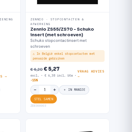
IENING
ZENNIO · STOPCONTACTEN &
AFWERKING
Zennio ZS55/ZS70 - Schuko
insert (met schroeven)
Schuko stopcontactinsert met
schroeven
⚠ In België enkel stopcontacten met
penaarde gebruiken
€ 5,27
€ 6,20
G
VRAAG ADVIES
excl. · € 6,38 incl. btw ·
ES →
→
-15%
＋
−
＋ IN MANDJE
STEL SAMEN
ZE8300003