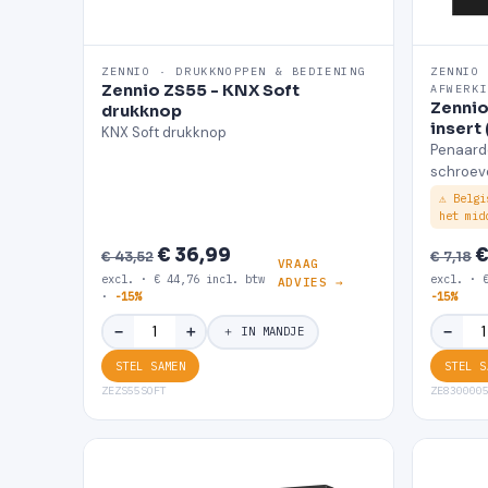
ZENNIO · DRUKKNOPPEN & BEDIENING
ZENNIO
Zennio ZS55 - KNX Soft
AFWERK
Zennio
drukknop
insert
KNX Soft drukknop
Penaard
schroev
⚠ Belgi
het mid
€ 36,99
€
€ 43,52
€ 7,18
VRAAG
excl. · € 44,76 incl. btw
excl. · 
ADVIES →
·
-15%
-15%
＋
−
−
＋ IN MANDJE
STEL SAMEN
STEL S
ZEZS55SOFT
ZE830000