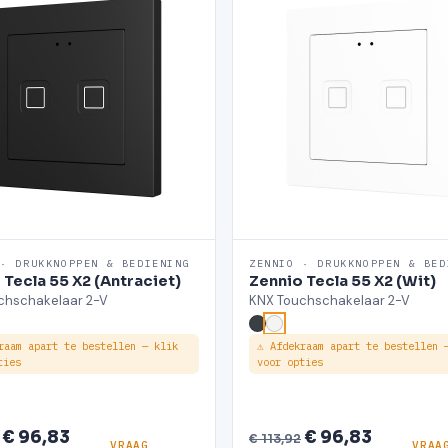
 · DRUKKNOPPEN & BEDIENING
ZENNIO · DRUKKNOPPEN & BED
 Tecla 55 X2 (Antraciet)
Zennio Tecla 55 X2 (Wit)
chschakelaar 2-V
KNX Touchschakelaar 2-V
raam apart te bestellen — klik
⚠ Afdekraam apart te bestellen 
ties
voor opties
€ 96,83
€ 96,83
€ 113,92
VRAAG
VRAA