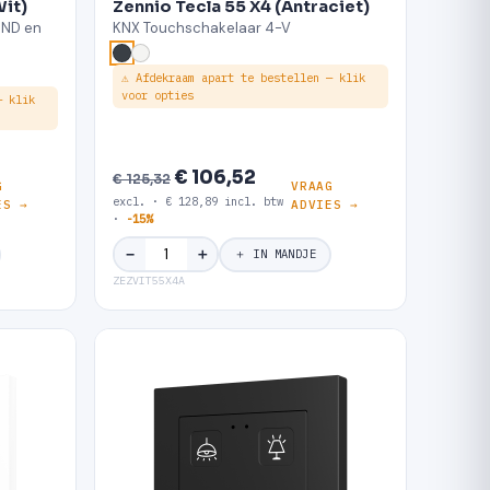
Wit)
Zennio Tecla 55 X4 (Antraciet)
DND en
KNX Touchschakelaar 4-V
⚠ Afdekraam apart te bestellen — klik
voor opties
— klik
€ 106,52
€ 125,32
G
VRAAG
excl. · € 128,89 incl. btw
ES →
ADVIES →
·
-15%
＋
−
＋ IN MANDJE
ZEZVIT55X4A