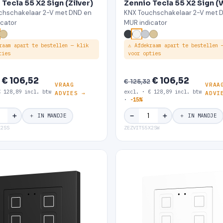
Tecla 55 X2 Sign (Zilver)
Zennio Tecla 55 X2 Sign (
chschakelaar 2-V met DND en
KNX Touchschakelaar 2-V met 
icator
MUR indicator
raam apart te bestellen — klik
⚠ Afdekraam apart te bestellen 
ties
voor opties
€ 106,52
€ 106,52
€ 125,32
VRAAG
VRAA
€ 128,89 incl. btw
excl. · € 128,89 incl. btw
ADVIES →
ADVI
·
-15%
＋
＋
−
＋ IN MANDJE
＋ IN MANDJE
X2SS
ZEZVIT55X2SW