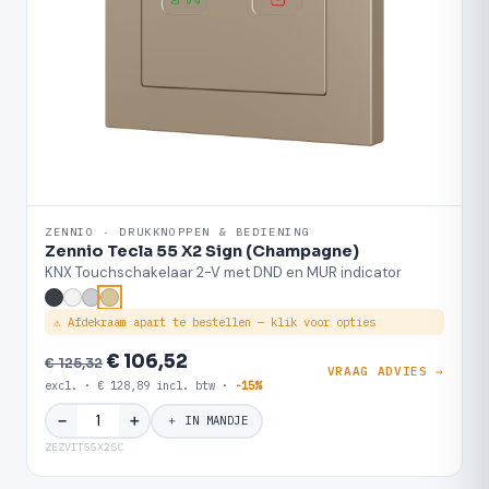
ZENNIO · DRUKKNOPPEN & BEDIENING
Zennio Tecla 55 X2 Sign (Champagne)
KNX Touchschakelaar 2-V met DND en MUR indicator
⚠ Afdekraam apart te bestellen — klik voor opties
€ 106,52
€ 125,32
VRAAG ADVIES →
excl. · € 128,89 incl. btw ·
-15%
＋
−
＋ IN MANDJE
ZEZVIT55X2SC