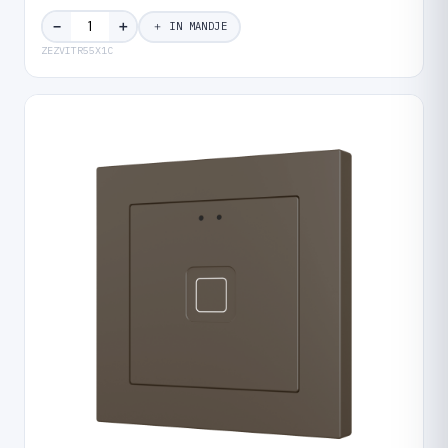
＋
−
＋ IN MANDJE
ZEZVITR55X1C