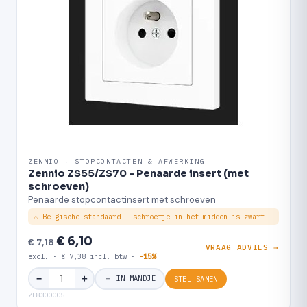
ZENNIO · STOPCONTACTEN & AFWERKING
Zennio ZS55/ZS70 - Penaarde insert (met
schroeven)
Penaarde stopcontactinsert met schroeven
⚠ Belgische standaard — schroefje in het midden is zwart
€ 6,10
€ 7,18
VRAAG ADVIES →
excl. · € 7,38 incl. btw ·
-15%
＋
−
＋ IN MANDJE
STEL SAMEN
ZE8300005