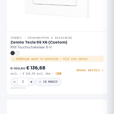
ZENNIO · DRUKKNOPPEN & BEDIENING
Zennio Tecla 55 X6 (Custom)
KNX Touchschakelaar 6-V
⚠ Afdekraam apart te bestellen — klik voor opties
€ 136,68
€ 160,80
VRAAG ADVIES →
excl. · € 165,38 incl. btw ·
-15%
＋
−
＋ IN MANDJE
ZEZVIT55X6