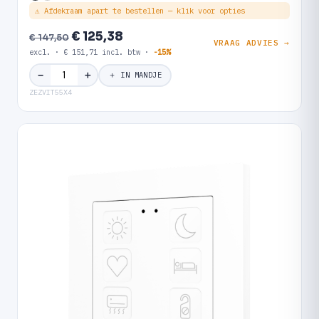
⚠ Afdekraam apart te bestellen — klik voor opties
€ 125,38
€ 147,50
VRAAG ADVIES →
excl. · € 151,71 incl. btw ·
-15%
＋
−
＋ IN MANDJE
ZEZVIT55X4