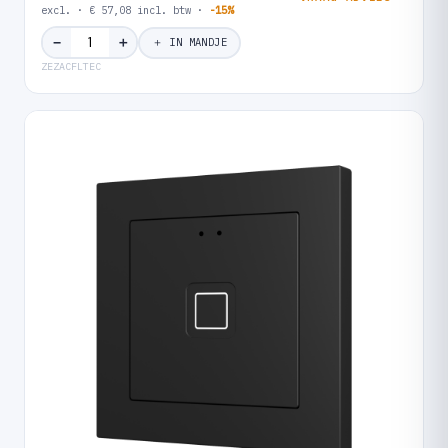
excl. · € 57,08 incl. btw ·
-15%
＋
−
＋ IN MANDJE
ZEZACFLTEC