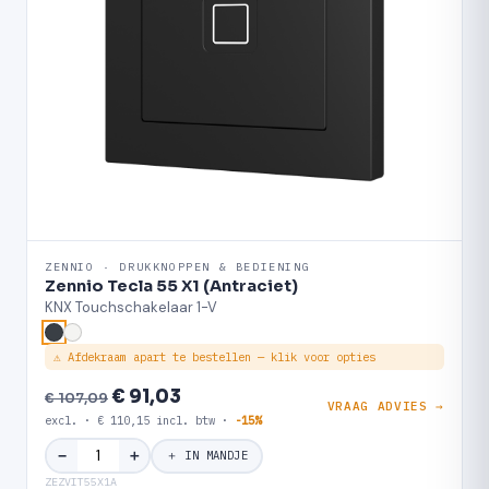
ZENNIO · DRUKKNOPPEN & BEDIENING
Zennio Tecla 55 X1 (Antraciet)
KNX Touchschakelaar 1-V
⚠ Afdekraam apart te bestellen — klik voor opties
€ 91,03
€ 107,09
VRAAG ADVIES →
excl. · € 110,15 incl. btw ·
-15%
＋
−
＋ IN MANDJE
ZEZVIT55X1A