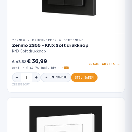
ZENNIO · DRUKKNOPPEN & BEDIENING
Zennio ZS55 - KNX Soft drukknop
KNX Soft drukknop
€ 36,99
€ 43,52
VRAAG ADVIES →
excl. · € 44,76 incl. btw ·
-15%
＋
−
＋ IN MANDJE
STEL SAMEN
ZEZS55SOFT