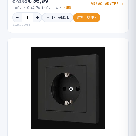
€ 36,99
€ 43,52
VRAAG ADVIES →
excl. · € 44,76 incl. btw ·
-15%
＋
−
＋ IN MANDJE
STEL SAMEN
ZEZS70SOFT