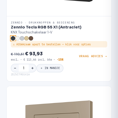
ZENNIO · DRUKKNOPPEN & BEDIENING
Zennio Tecla RGB 55 X1 (Antraciet)
KNX Touchschakelaar 1-V
⚠ Afdekraam apart te bestellen — klik voor opties
€ 93,93
€ 110,51
VRAAG ADVIES →
excl. · € 113,66 incl. btw ·
-15%
＋
−
＋ IN MANDJE
ZEZVITR55X1A