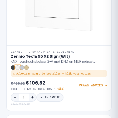
ZENNIO · DRUKKNOPPEN & BEDIENING
Zennio Tecla 55 X2 Sign (Wit)
KNX Touchschakelaar 2-V met DND en MUR indicator
⚠ Afdekraam apart te bestellen — klik voor opties
€ 106,52
€ 125,32
VRAAG ADVIES →
excl. · € 128,89 incl. btw ·
-15%
＋
−
＋ IN MANDJE
ZEZVIT55X2SW