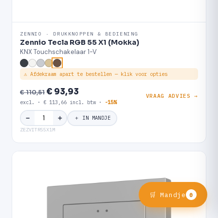
ZENNIO · DRUKKNOPPEN & BEDIENING
Zennio Tecla RGB 55 X1 (Mokka)
KNX Touchschakelaar 1-V
⚠ Afdekraam apart te bestellen — klik voor opties
€ 93,93
€ 110,51
VRAAG ADVIES →
excl. · € 113,66 incl. btw ·
-15%
＋
−
＋ IN MANDJE
ZEZVITR55X1M
🛒 Mandje
0