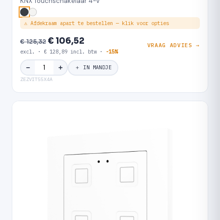
KNX Touchschakelaar 4-V
⚠ Afdekraam apart te bestellen — klik voor opties
€ 106,52
€ 125,32
VRAAG ADVIES →
excl. · € 128,89 incl. btw ·
-15%
＋
−
＋ IN MANDJE
ZEZVIT55X4A