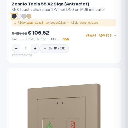
Zennio Tecla 55 X2 Sign (Antraciet)
KNX Touchschakelaar 2-V met DND en MUR indicator
⚠ Afdekraam apart te bestellen — klik voor opties
€ 106,52
€ 125,32
VRAAG ADVIES →
excl. · € 128,89 incl. btw ·
-15%
＋
−
＋ IN MANDJE
ZEZVIT55X2SA