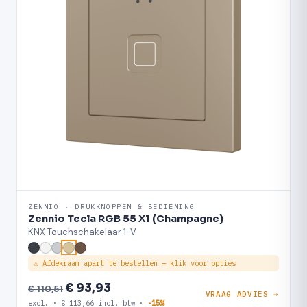
ZENNIO · DRUKKNOPPEN & BEDIENING
Zennio Tecla RGB 55 X1 (Champagne)
KNX Touchschakelaar 1-V
⚠ Afdekraam apart te bestellen — klik voor opties
€ 93,93
€ 110,51
VRAAG ADVIES →
excl. · € 113,66 incl. btw ·
-15%