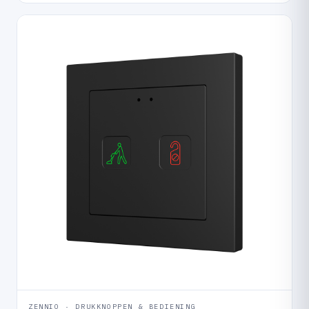
ZENNIO · DRUKKNOPPEN & BEDIENING