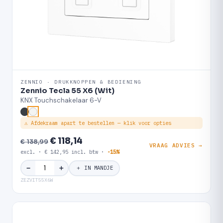
ZENNIO · DRUKKNOPPEN & BEDIENING
Zennio Tecla 55 X6 (Wit)
KNX Touchschakelaar 6-V
⚠ Afdekraam apart te bestellen — klik voor opties
€ 118,14
€ 138,99
VRAAG ADVIES →
excl. · € 142,95 incl. btw ·
-15%
＋
−
＋ IN MANDJE
ZEZVIT55X6W