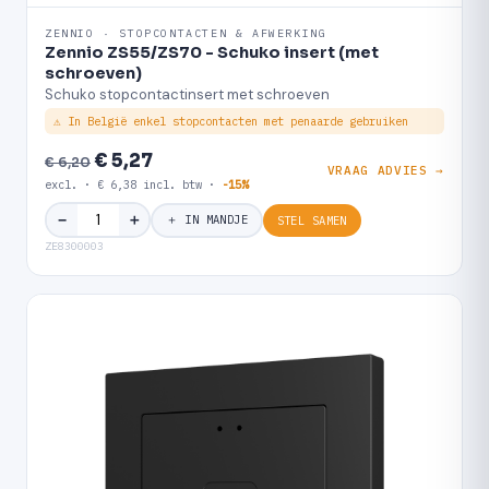
ZENNIO · STOPCONTACTEN & AFWERKING
Zennio ZS55/ZS70 - Schuko insert (met
schroeven)
Schuko stopcontactinsert met schroeven
⚠ In België enkel stopcontacten met penaarde gebruiken
€ 5,27
€ 6,20
VRAAG ADVIES →
excl. · € 6,38 incl. btw ·
-15%
＋
−
＋ IN MANDJE
STEL SAMEN
ZE8300003