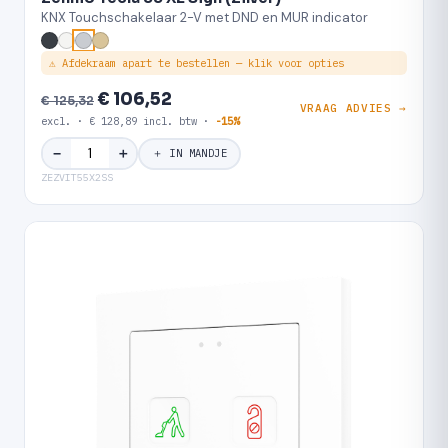
KNX Touchschakelaar 2-V met DND en MUR indicator
⚠ Afdekraam apart te bestellen — klik voor opties
€ 106,52
€ 125,32
VRAAG ADVIES →
excl. · € 128,89 incl. btw ·
-15%
＋
−
＋ IN MANDJE
ZEZVIT55X2SS