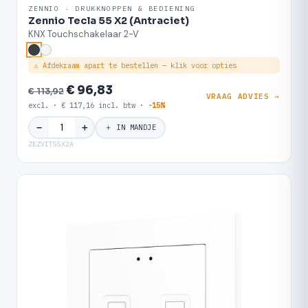
ZENNIO · DRUKKNOPPEN & BEDIENING
Zennio Tecla 55 X2 (Antraciet)
KNX Touchschakelaar 2-V
⚠ Afdekraam apart te bestellen — klik voor opties
€ 96,83
€ 113,92
VRAAG ADVIES →
excl. · € 117,16 incl. btw ·
-15%
＋
−
＋ IN MANDJE
ZEZVIT55X2A