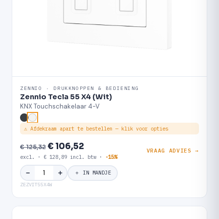
ZENNIO · DRUKKNOPPEN & BEDIENING
Zennio Tecla 55 X4 (Wit)
KNX Touchschakelaar 4-V
⚠ Afdekraam apart te bestellen — klik voor opties
€ 106,52
€ 125,32
VRAAG ADVIES →
excl. · € 128,89 incl. btw ·
-15%
＋
−
＋ IN MANDJE
ZEZVIT55X4W