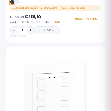
⚠ Afdekraam apart te bestellen — klik voor opties
€ 118,14
€ 138,99
VRAAG ADVIES →
excl. · € 142,95 incl. btw ·
-15%
＋
−
＋ IN MANDJE
ZEZVIT55X6A