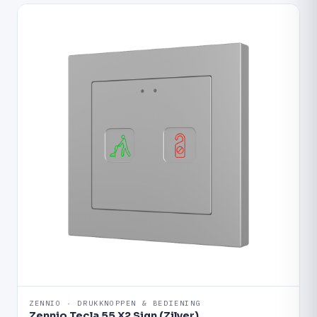
ZENNIO · DRUKKNOPPEN & BEDIENING
Zennio Tecla 55 X2 Sign (Zilver)