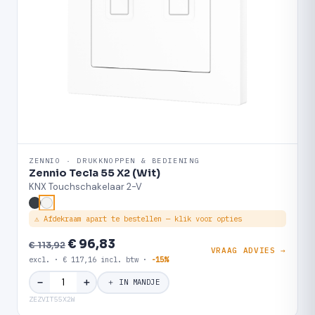
ZENNIO · DRUKKNOPPEN & BEDIENING
Zennio Tecla 55 X2 (Wit)
KNX Touchschakelaar 2-V
⚠ Afdekraam apart te bestellen — klik voor opties
€ 96,83
€ 113,92
VRAAG ADVIES →
excl. · € 117,16 incl. btw ·
-15%
＋
−
＋ IN MANDJE
ZEZVIT55X2W