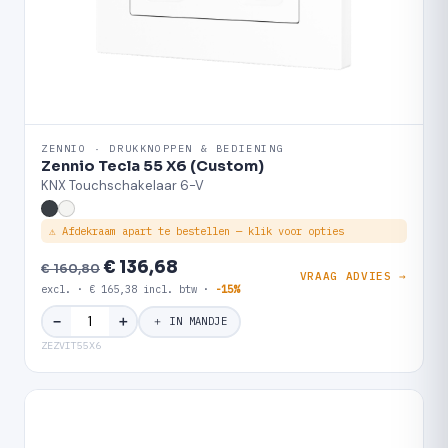
ZENNIO · DRUKKNOPPEN & BEDIENING
Zennio Tecla 55 X6 (Custom)
KNX Touchschakelaar 6-V
⚠ Afdekraam apart te bestellen — klik voor opties
€ 136,68
€ 160,80
VRAAG ADVIES →
excl. · € 165,38 incl. btw ·
-15%
＋
−
＋ IN MANDJE
ZEZVIT55X6