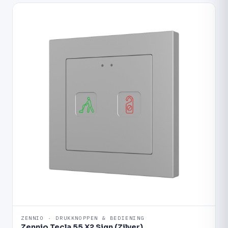
ZENNIO · DRUKKNOPPEN & BEDIENING
Zennio Tecla 55 X2 Sign (Zilver)