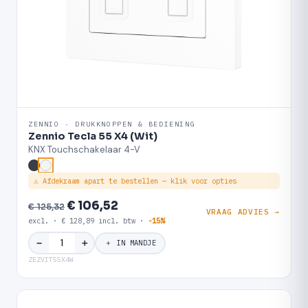
ZENNIO · DRUKKNOPPEN & BEDIENING
Zennio Tecla 55 X4 (Wit)
KNX Touchschakelaar 4-V
⚠ Afdekraam apart te bestellen — klik voor opties
€ 106,52
€ 125,32
VRAAG ADVIES →
excl. · € 128,89 incl. btw ·
-15%
＋
−
＋ IN MANDJE
ZEZVIT55X4W