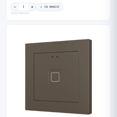
＋
−
＋ IN MANDJE
ZEZVITR55X1C