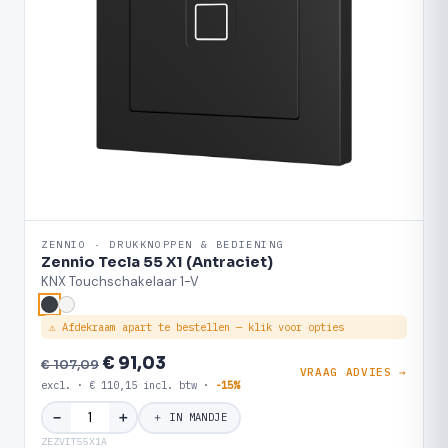
ZENNIO · DRUKKNOPPEN & BEDIENING
Zennio Tecla 55 X1 (Antraciet)
KNX Touchschakelaar 1-V
⚠ Afdekraam apart te bestellen — klik voor opties
€ 91,03
€ 107,09
VRAAG ADVIES →
excl. · € 110,15 incl. btw ·
-15%
＋
−
＋ IN MANDJE
ZEZVIT55X1A