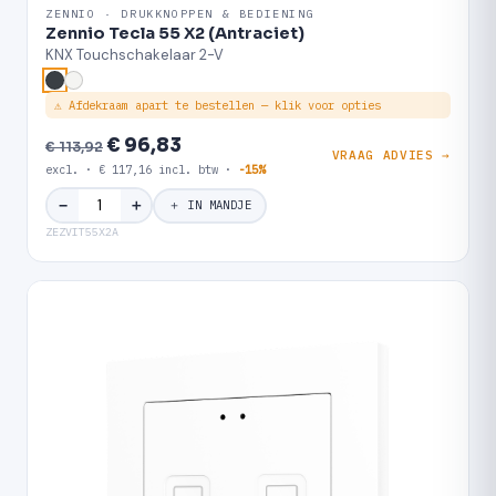
ZENNIO · DRUKKNOPPEN & BEDIENING
Zennio Tecla 55 X2 (Antraciet)
KNX Touchschakelaar 2-V
⚠ Afdekraam apart te bestellen — klik voor opties
€ 96,83
€ 113,92
VRAAG ADVIES →
excl. · € 117,16 incl. btw ·
-15%
＋
−
＋ IN MANDJE
ZEZVIT55X2A