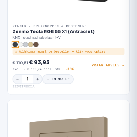
ZENNIO · DRUKKNOPPEN & BEDIENING
Zennio Tecla RGB 55 X1 (Antraciet)
KNX Touchschakelaar 1-V
⚠ Afdekraam apart te bestellen — klik voor opties
€ 93,93
€ 110,51
VRAAG ADVIES →
excl. · € 113,66 incl. btw ·
-15%
＋
−
＋ IN MANDJE
ZEZVITR55X1A