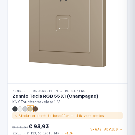
ZENNIO · DRUKKNOPPEN & BEDIENING
Zennio Tecla RGB 55 X1 (Champagne)
KNX Touchschakelaar 1-V
⚠ Afdekraam apart te bestellen — klik voor opties
€ 93,93
€ 110,51
VRAAG ADVIES →
excl. · € 113,66 incl. btw ·
-15%