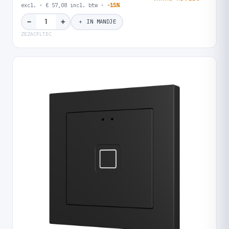
excl. · € 57,08 incl. btw ·
-15%
＋
−
＋ IN MANDJE
ZEZACFLTEC