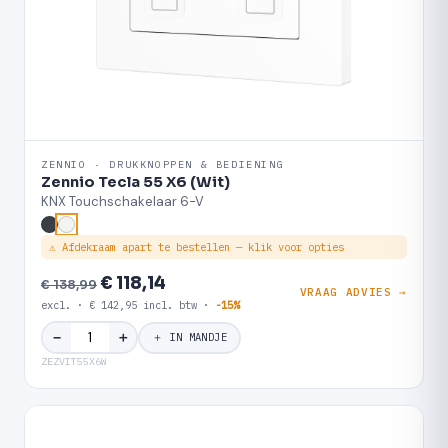
ZENNIO · DRUKKNOPPEN & BEDIENING
Zennio Tecla 55 X6 (Wit)
KNX Touchschakelaar 6-V
⚠ Afdekraam apart te bestellen — klik voor opties
€ 118,14
€ 138,99
VRAAG ADVIES →
excl. · € 142,95 incl. btw ·
-15%
＋
−
＋ IN MANDJE
ZEZVIT55X6W