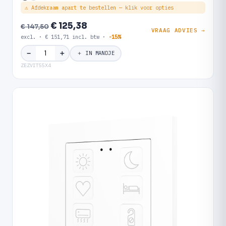
⚠ Afdekraam apart te bestellen — klik voor opties
€ 125,38
€ 147,50
VRAAG ADVIES →
excl. · € 151,71 incl. btw ·
-15%
＋
−
＋ IN MANDJE
ZEZVIT55X4