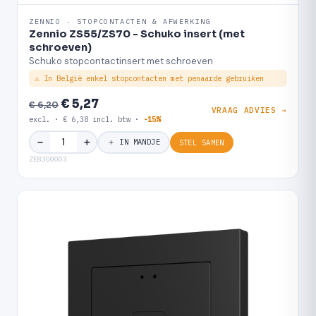
ZENNIO · STOPCONTACTEN & AFWERKING
Zennio ZS55/ZS70 - Schuko insert (met
schroeven)
Schuko stopcontactinsert met schroeven
⚠ In België enkel stopcontacten met penaarde gebruiken
€ 5,27
€ 6,20
VRAAG ADVIES →
excl. · € 6,38 incl. btw ·
-15%
＋
−
＋ IN MANDJE
STEL SAMEN
ZE8300003