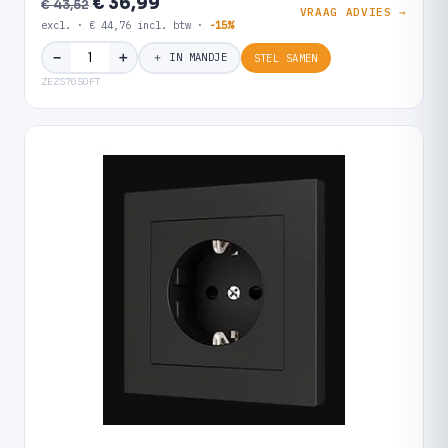
€ 36,99
€ 43,52
VRAAG ADVIES →
excl. · € 44,76 incl. btw ·
-15%
＋
−
＋ IN MANDJE
STEL SAMEN
ZEZS70SOFT