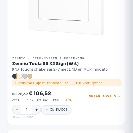
ZENNIO · DRUKKNOPPEN & BEDIENING
Zennio Tecla 55 X2 Sign (Wit)
KNX Touchschakelaar 2-V met DND en MUR indicator
⚠ Afdekraam apart te bestellen — klik voor opties
€ 106,52
€ 125,32
VRAAG ADVIES →
excl. · € 128,89 incl. btw ·
-15%
＋
−
＋ IN MANDJE
ZEZVIT55X2SW