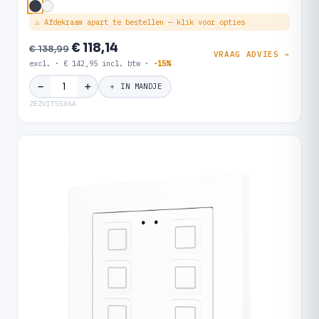
⚠ Afdekraam apart te bestellen — klik voor opties
€ 118,14
€ 138,99
VRAAG ADVIES →
excl. · € 142,95 incl. btw ·
-15%
＋
−
＋ IN MANDJE
ZEZVIT55X6A