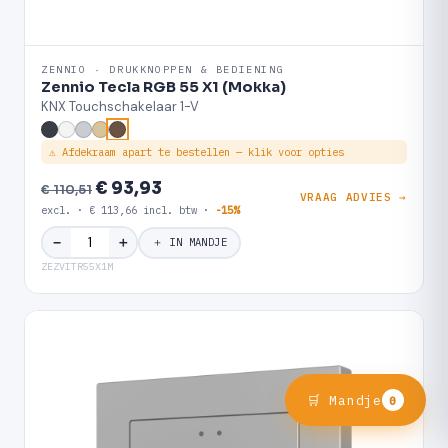
ZENNIO · DRUKKNOPPEN & BEDIENING
Zennio Tecla RGB 55 X1 (Mokka)
KNX Touchschakelaar 1-V
⚠ Afdekraam apart te bestellen — klik voor opties
€ 93,93
€ 110,51
VRAAG ADVIES →
excl. · € 113,66 incl. btw ·
-15%
＋
−
＋ IN MANDJE
ZEZVITR55X1M
🛒 Mandje
0