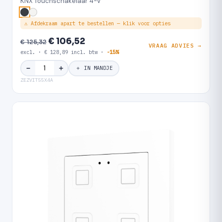
KNX Touchschakelaar 4-V
⚠ Afdekraam apart te bestellen — klik voor opties
€ 106,52
€ 125,32
VRAAG ADVIES →
excl. · € 128,89 incl. btw ·
-15%
＋
−
＋ IN MANDJE
ZEZVIT55X4A