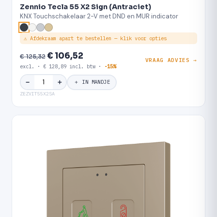
Zennio Tecla 55 X2 Sign (Antraciet)
KNX Touchschakelaar 2-V met DND en MUR indicator
⚠ Afdekraam apart te bestellen — klik voor opties
€ 106,52
€ 125,32
VRAAG ADVIES →
excl. · € 128,89 incl. btw ·
-15%
＋
−
＋ IN MANDJE
ZEZVIT55X2SA