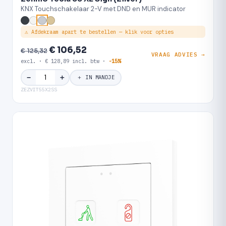
KNX Touchschakelaar 2-V met DND en MUR indicator
⚠ Afdekraam apart te bestellen — klik voor opties
€ 106,52
€ 125,32
VRAAG ADVIES →
excl. · € 128,89 incl. btw ·
-15%
＋
−
＋ IN MANDJE
ZEZVIT55X2SS