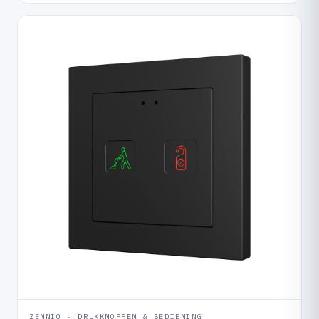
ZENNIO · DRUKKNOPPEN & BEDIENING