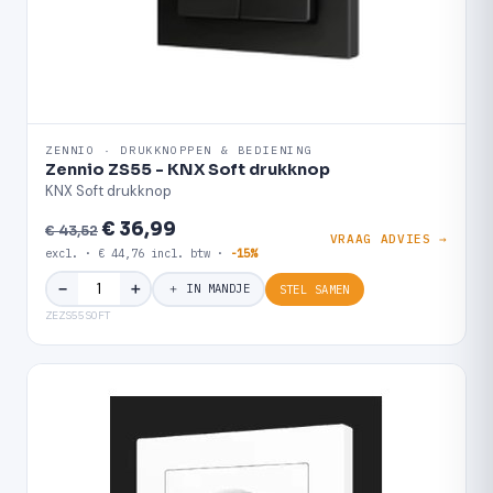
ZENNIO · DRUKKNOPPEN & BEDIENING
Zennio ZS55 - KNX Soft drukknop
KNX Soft drukknop
€ 36,99
€ 43,52
VRAAG ADVIES →
excl. · € 44,76 incl. btw ·
-15%
＋
−
＋ IN MANDJE
STEL SAMEN
ZEZS55SOFT