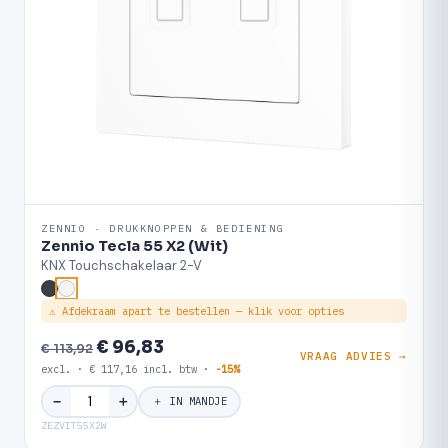
ZENNIO · DRUKKNOPPEN & BEDIENING
Zennio Tecla 55 X2 (Wit)
KNX Touchschakelaar 2-V
⚠ Afdekraam apart te bestellen — klik voor opties
€ 96,83
€ 113,92
VRAAG ADVIES →
excl. · € 117,16 incl. btw ·
-15%
＋
−
＋ IN MANDJE
ZEZVIT55X2W