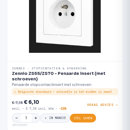
ZENNIO · STOPCONTACTEN & AFWERKING
Zennio ZS55/ZS70 - Penaarde insert (met
schroeven)
Penaarde stopcontactinsert met schroeven
⚠ Belgische standaard — schroefje in het midden is zwart
€ 6,10
€ 7,18
VRAAG ADVIES →
excl. · € 7,38 incl. btw ·
-15%
＋
−
＋ IN MANDJE
STEL SAMEN
ZE8300005