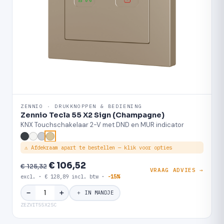
ZENNIO · DRUKKNOPPEN & BEDIENING
Zennio Tecla 55 X2 Sign (Champagne)
KNX Touchschakelaar 2-V met DND en MUR indicator
⚠ Afdekraam apart te bestellen — klik voor opties
€ 106,52
€ 125,32
VRAAG ADVIES →
excl. · € 128,89 incl. btw ·
-15%
＋
−
＋ IN MANDJE
ZEZVIT55X2SC