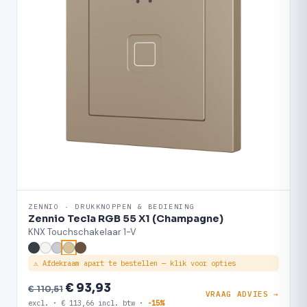
ZENNIO · DRUKKNOPPEN & BEDIENING
Zennio Tecla RGB 55 X1 (Champagne)
KNX Touchschakelaar 1-V
⚠ Afdekraam apart te bestellen — klik voor opties
€ 93,93
€ 110,51
VRAAG ADVIES →
excl. · € 113,66 incl. btw ·
-15%