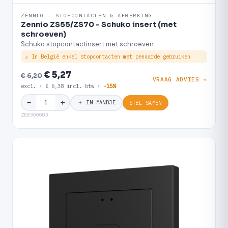
ZENNIO · STOPCONTACTEN & AFWERKING
Zennio ZS55/ZS70 - Schuko insert (met
schroeven)
Schuko stopcontactinsert met schroeven
⚠ In België enkel stopcontacten met penaarde gebruiken
€ 5,27
€ 6,20
VRAAG ADVIES →
excl. · € 6,38 incl. btw ·
-15%
＋
−
＋ IN MANDJE
STEL SAMEN
ZE8300003