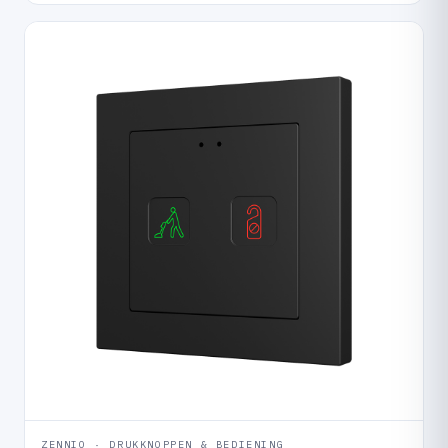
ZENNIO · DRUKKNOPPEN & BEDIENING