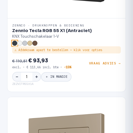
ZENNIO · DRUKKNOPPEN & BEDIENING
Zennio Tecla RGB 55 X1 (Antraciet)
KNX Touchschakelaar 1-V
⚠ Afdekraam apart te bestellen — klik voor opties
€ 93,93
€ 110,51
VRAAG ADVIES →
excl. · € 113,66 incl. btw ·
-15%
＋
−
＋ IN MANDJE
ZEZVITR55X1A