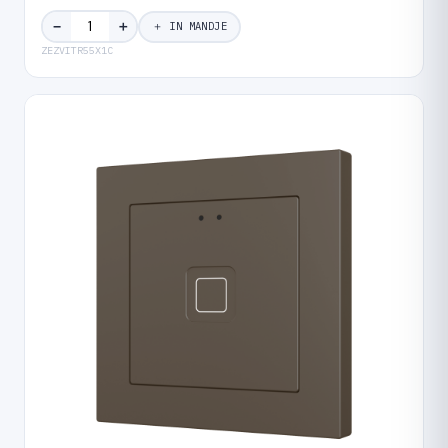
＋
−
＋ IN MANDJE
ZEZVITR55X1C