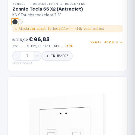
ZENNIO · DRUKKNOPPEN & BEDIENING
Zennio Tecla 55 X2 (Antraciet)
KNX Touchschakelaar 2-V
⚠ Afdekraam apart te bestellen — klik voor opties
€ 96,83
€ 113,92
VRAAG ADVIES →
excl. · € 117,16 incl. btw ·
-15%
＋
−
＋ IN MANDJE
ZEZVIT55X2A