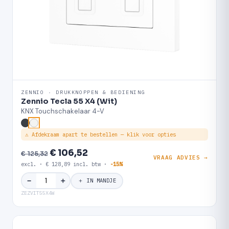
ZENNIO · DRUKKNOPPEN & BEDIENING
Zennio Tecla 55 X4 (Wit)
KNX Touchschakelaar 4-V
⚠ Afdekraam apart te bestellen — klik voor opties
€ 106,52
€ 125,32
VRAAG ADVIES →
excl. · € 128,89 incl. btw ·
-15%
＋
−
＋ IN MANDJE
ZEZVIT55X4W