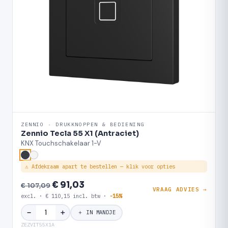
ZENNIO · DRUKKNOPPEN & BEDIENING
Zennio Tecla 55 X1 (Antraciet)
KNX Touchschakelaar 1-V
⚠ Afdekraam apart te bestellen — klik voor opties
€ 91,03
€ 107,09
VRAAG ADVIES →
excl. · € 110,15 incl. btw ·
-15%
＋
−
＋ IN MANDJE
ZEZVIT55X1A