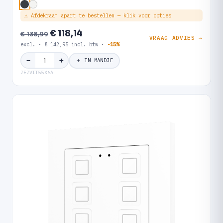
⚠ Afdekraam apart te bestellen — klik voor opties
€ 118,14
€ 138,99
VRAAG ADVIES →
excl. · € 142,95 incl. btw ·
-15%
＋
−
＋ IN MANDJE
ZEZVIT55X6A