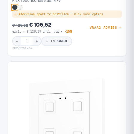
KNX Touchschakelaar 4-V
⚠ Afdekraam apart te bestellen — klik voor opties
€ 106,52
€ 125,32
VRAAG ADVIES →
excl. · € 128,89 incl. btw ·
-15%
＋
−
＋ IN MANDJE
ZEZVIT55X4A