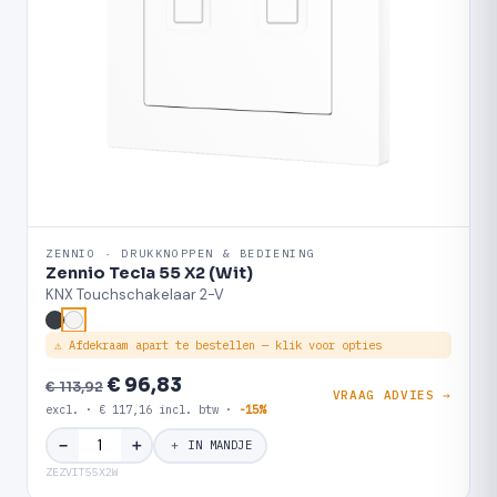
ZENNIO · DRUKKNOPPEN & BEDIENING
Zennio Tecla 55 X2 (Wit)
KNX Touchschakelaar 2-V
⚠ Afdekraam apart te bestellen — klik voor opties
€ 96,83
€ 113,92
VRAAG ADVIES →
excl. · € 117,16 incl. btw ·
-15%
＋
−
＋ IN MANDJE
ZEZVIT55X2W