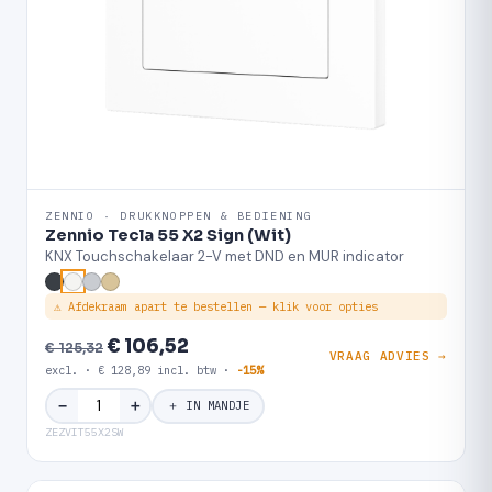
ZENNIO · DRUKKNOPPEN & BEDIENING
Zennio Tecla 55 X2 Sign (Wit)
KNX Touchschakelaar 2-V met DND en MUR indicator
⚠ Afdekraam apart te bestellen — klik voor opties
€ 106,52
€ 125,32
VRAAG ADVIES →
excl. · € 128,89 incl. btw ·
-15%
＋
−
＋ IN MANDJE
ZEZVIT55X2SW