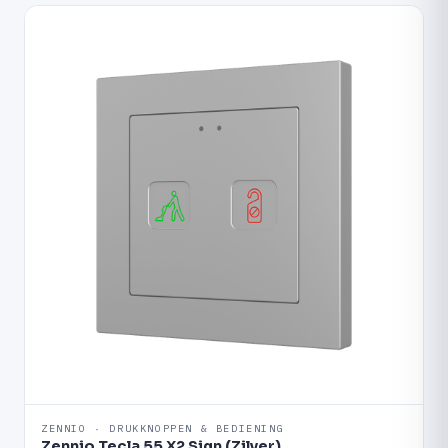
ZENNIO · DRUKKNOPPEN & BEDIENING
Zennio Tecla 55 X2 Sign (Zilver)