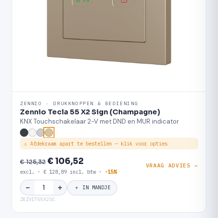
ZENNIO · DRUKKNOPPEN & BEDIENING
Zennio Tecla 55 X2 Sign (Champagne)
KNX Touchschakelaar 2-V met DND en MUR indicator
⚠ Afdekraam apart te bestellen — klik voor opties
€ 106,52
€ 125,32
VRAAG ADVIES →
excl. · € 128,89 incl. btw ·
-15%
＋
−
＋ IN MANDJE
ZEZVIT55X2SC