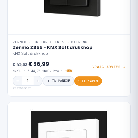
ZENNIO · DRUKKNOPPEN & BEDIENING
Zennio ZS55 - KNX Soft drukknop
KNX Soft drukknop
€ 36,99
€ 43,52
VRAAG ADVIES →
excl. · € 44,76 incl. btw ·
-15%
＋
−
＋ IN MANDJE
STEL SAMEN
ZEZS55SOFT