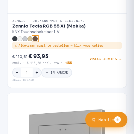
ZENNIO · DRUKKNOPPEN & BEDIENING
Zennio Tecla RGB 55 X1 (Mokka)
KNX Touchschakelaar 1-V
⚠ Afdekraam apart te bestellen — klik voor opties
€ 93,93
€ 110,51
VRAAG ADVIES →
excl. · € 113,66 incl. btw ·
-15%
＋
−
＋ IN MANDJE
ZEZVITR55X1M
🛒 Mandje
0