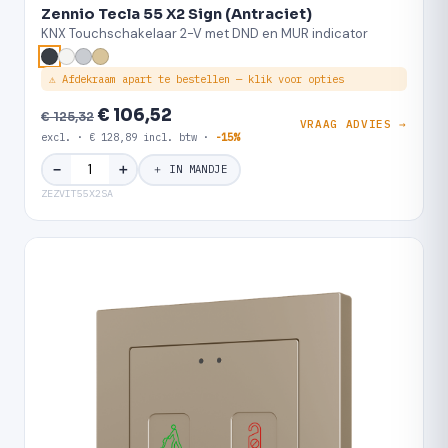
Zennio Tecla 55 X2 Sign (Antraciet)
KNX Touchschakelaar 2-V met DND en MUR indicator
⚠ Afdekraam apart te bestellen — klik voor opties
€ 106,52
€ 125,32
VRAAG ADVIES →
excl. · € 128,89 incl. btw ·
-15%
＋
−
＋ IN MANDJE
ZEZVIT55X2SA