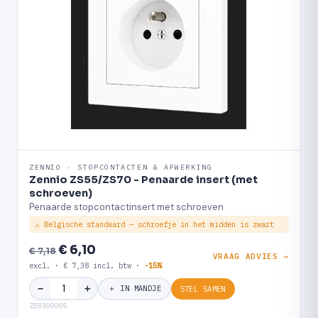
ZENNIO · STOPCONTACTEN & AFWERKING
Zennio ZS55/ZS70 - Penaarde insert (met
schroeven)
Penaarde stopcontactinsert met schroeven
⚠ Belgische standaard — schroefje in het midden is zwart
€ 6,10
€ 7,18
VRAAG ADVIES →
excl. · € 7,38 incl. btw ·
-15%
＋
−
＋ IN MANDJE
STEL SAMEN
ZE8300005