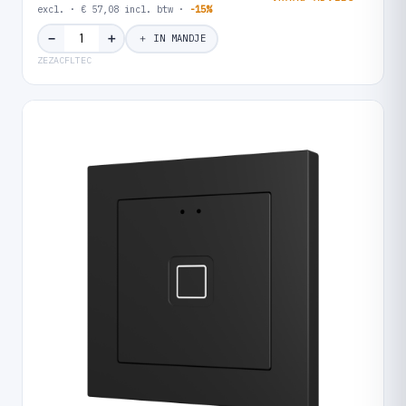
excl. · € 57,08 incl. btw ·
-15%
＋
−
＋ IN MANDJE
ZEZACFLTEC