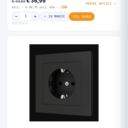
€ 36,99
€ 43,52
VRAAG ADVIES →
excl. · € 44,76 incl. btw ·
-15%
＋
−
＋ IN MANDJE
STEL SAMEN
ZEZS70SOFT