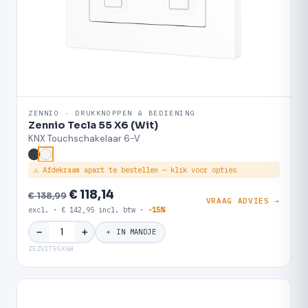
ZENNIO · DRUKKNOPPEN & BEDIENING
Zennio Tecla 55 X6 (Wit)
KNX Touchschakelaar 6-V
⚠ Afdekraam apart te bestellen — klik voor opties
€ 118,14
€ 138,99
VRAAG ADVIES →
excl. · € 142,95 incl. btw ·
-15%
＋
−
＋ IN MANDJE
ZEZVIT55X6W