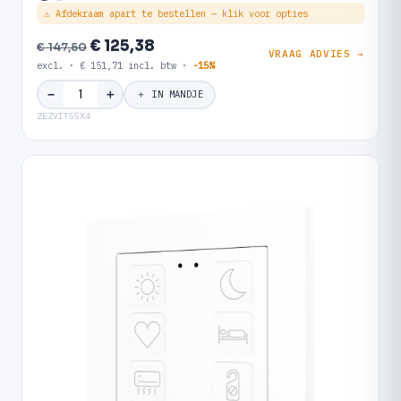
⚠ Afdekraam apart te bestellen — klik voor opties
€ 125,38
€ 147,50
VRAAG ADVIES →
excl. · € 151,71 incl. btw ·
-15%
＋
−
＋ IN MANDJE
ZEZVIT55X4