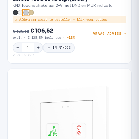
KNX Touchschakelaar 2-V met DND en MUR indicator
⚠ Afdekraam apart te bestellen — klik voor opties
€ 106,52
€ 125,32
VRAAG ADVIES →
excl. · € 128,89 incl. btw ·
-15%
＋
−
＋ IN MANDJE
ZEZVIT55X2SS