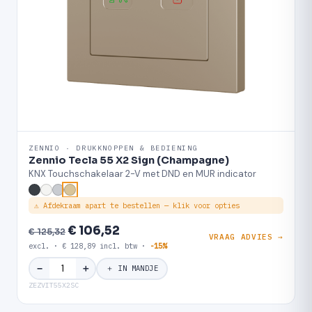
ZENNIO · DRUKKNOPPEN & BEDIENING
Zennio Tecla 55 X2 Sign (Champagne)
KNX Touchschakelaar 2-V met DND en MUR indicator
⚠ Afdekraam apart te bestellen — klik voor opties
€ 106,52
€ 125,32
VRAAG ADVIES →
excl. · € 128,89 incl. btw ·
-15%
＋
−
＋ IN MANDJE
ZEZVIT55X2SC