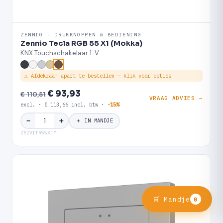
ZENNIO · DRUKKNOPPEN & BEDIENING
Zennio Tecla RGB 55 X1 (Mokka)
KNX Touchschakelaar 1-V
⚠ Afdekraam apart te bestellen — klik voor opties
€ 93,93
€ 110,51
VRAAG ADVIES →
excl. · € 113,66 incl. btw ·
-15%
＋
−
＋ IN MANDJE
ZEZVITR55X1M
🛒 Mandje
0