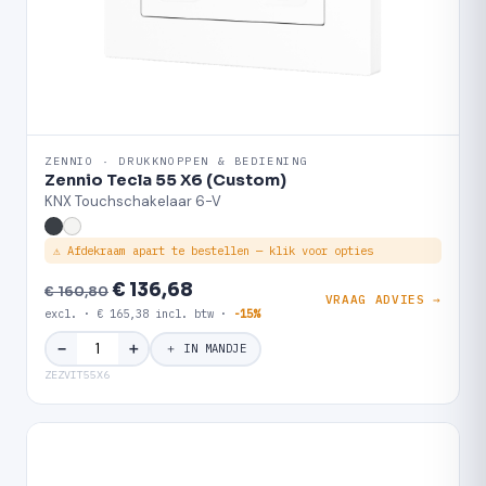
ZENNIO · DRUKKNOPPEN & BEDIENING
Zennio Tecla 55 X6 (Custom)
KNX Touchschakelaar 6-V
⚠ Afdekraam apart te bestellen — klik voor opties
€ 136,68
€ 160,80
VRAAG ADVIES →
excl. · € 165,38 incl. btw ·
-15%
＋
−
＋ IN MANDJE
ZEZVIT55X6