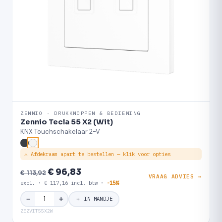
ZENNIO · DRUKKNOPPEN & BEDIENING
Zennio Tecla 55 X2 (Wit)
KNX Touchschakelaar 2-V
⚠ Afdekraam apart te bestellen — klik voor opties
€ 96,83
€ 113,92
VRAAG ADVIES →
excl. · € 117,16 incl. btw ·
-15%
＋
−
＋ IN MANDJE
ZEZVIT55X2W