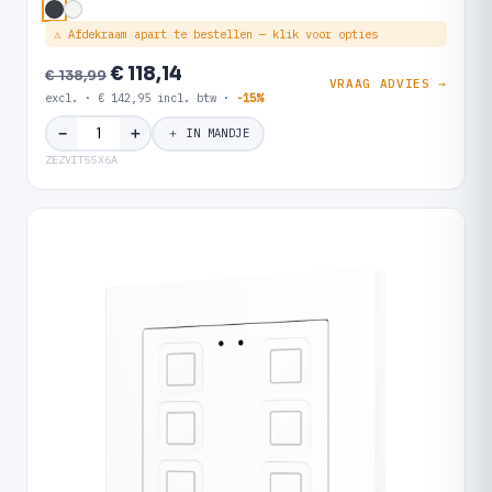
⚠ Afdekraam apart te bestellen — klik voor opties
€ 118,14
€ 138,99
VRAAG ADVIES →
excl. · € 142,95 incl. btw ·
-15%
＋
−
＋ IN MANDJE
ZEZVIT55X6A