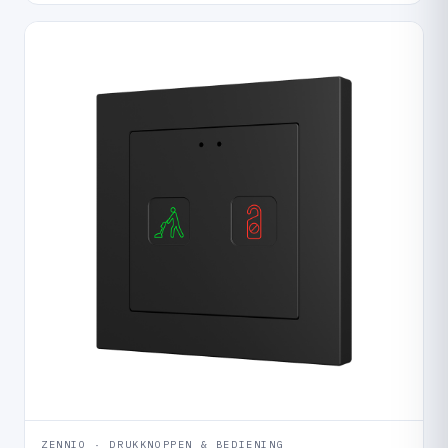
ZENNIO · DRUKKNOPPEN & BEDIENING