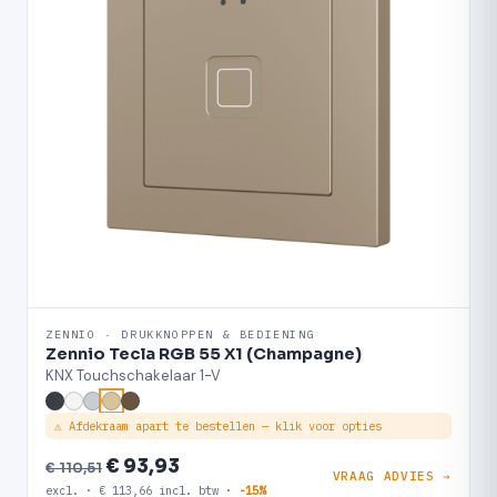
ZENNIO · DRUKKNOPPEN & BEDIENING
Zennio Tecla RGB 55 X1 (Champagne)
KNX Touchschakelaar 1-V
⚠ Afdekraam apart te bestellen — klik voor opties
€ 93,93
€ 110,51
VRAAG ADVIES →
excl. · € 113,66 incl. btw ·
-15%