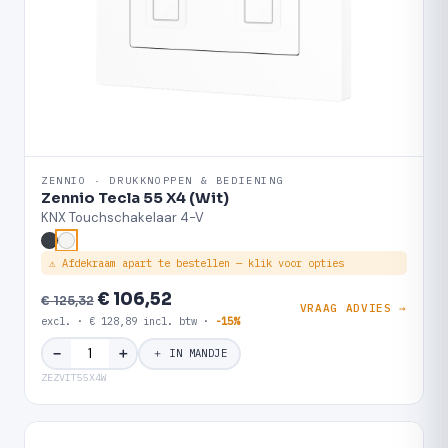
ZENNIO · DRUKKNOPPEN & BEDIENING
Zennio Tecla 55 X4 (Wit)
KNX Touchschakelaar 4-V
⚠ Afdekraam apart te bestellen — klik voor opties
€ 106,52
€ 125,32
VRAAG ADVIES →
excl. · € 128,89 incl. btw ·
-15%
＋
−
＋ IN MANDJE
ZEZVIT55X4W