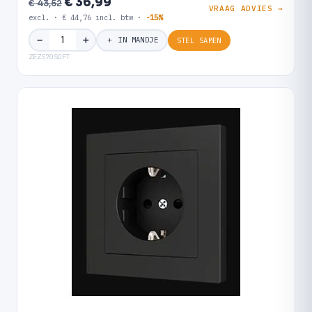
€ 36,99
€ 43,52
VRAAG ADVIES →
excl. · € 44,76 incl. btw ·
-15%
＋
−
＋ IN MANDJE
STEL SAMEN
ZEZS70SOFT