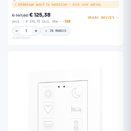
⚠ Afdekraam apart te bestellen — klik voor opties
€ 125,38
€ 147,50
VRAAG ADVIES →
excl. · € 151,71 incl. btw ·
-15%
＋
−
＋ IN MANDJE
ZEZVIT55X4