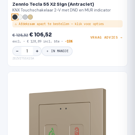
Zennio Tecla 55 X2 Sign (Antraciet)
KNX Touchschakelaar 2-V met DND en MUR indicator
⚠ Afdekraam apart te bestellen — klik voor opties
€ 106,52
€ 125,32
VRAAG ADVIES →
excl. · € 128,89 incl. btw ·
-15%
＋
−
＋ IN MANDJE
ZEZVIT55X2SA