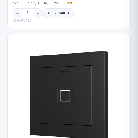
excl. · € 57,08 incl. btw ·
-15%
＋
−
＋ IN MANDJE
ZEZACFLTEC