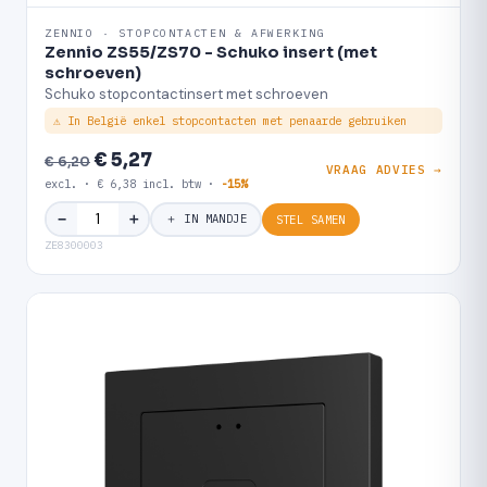
ZENNIO · STOPCONTACTEN & AFWERKING
Zennio ZS55/ZS70 - Schuko insert (met
schroeven)
Schuko stopcontactinsert met schroeven
⚠ In België enkel stopcontacten met penaarde gebruiken
€ 5,27
€ 6,20
VRAAG ADVIES →
excl. · € 6,38 incl. btw ·
-15%
＋
−
＋ IN MANDJE
STEL SAMEN
ZE8300003