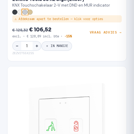
KNX Touchschakelaar 2-V met DND en MUR indicator
⚠ Afdekraam apart te bestellen — klik voor opties
€ 106,52
€ 125,32
VRAAG ADVIES →
excl. · € 128,89 incl. btw ·
-15%
＋
−
＋ IN MANDJE
ZEZVIT55X2SS