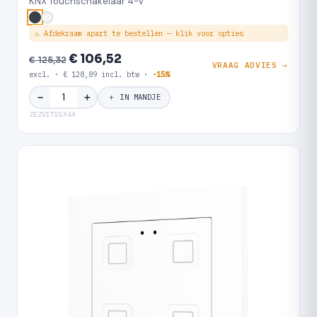
KNX Touchschakelaar 4-V
⚠ Afdekraam apart te bestellen — klik voor opties
€ 106,52
€ 125,32
VRAAG ADVIES →
excl. · € 128,89 incl. btw ·
-15%
＋
−
＋ IN MANDJE
ZEZVIT55X4A