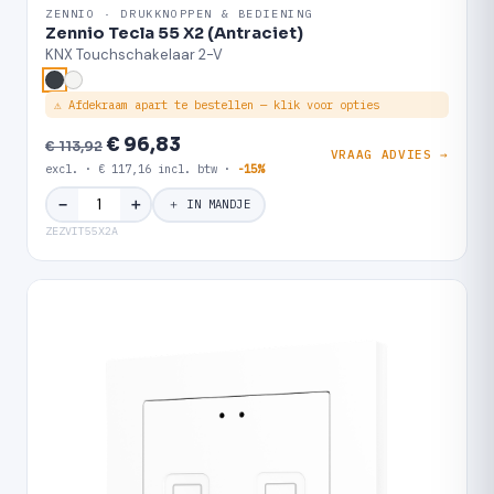
ZENNIO · DRUKKNOPPEN & BEDIENING
Zennio Tecla 55 X2 (Antraciet)
KNX Touchschakelaar 2-V
⚠ Afdekraam apart te bestellen — klik voor opties
€ 96,83
€ 113,92
VRAAG ADVIES →
excl. · € 117,16 incl. btw ·
-15%
＋
−
＋ IN MANDJE
ZEZVIT55X2A