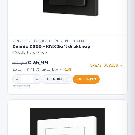
ZENNIO · DRUKKNOPPEN & BEDIENING
Zennio ZS55 - KNX Soft drukknop
KNX Soft drukknop
€ 36,99
€ 43,52
VRAAG ADVIES →
excl. · € 44,76 incl. btw ·
-15%
＋
−
＋ IN MANDJE
STEL SAMEN
ZEZS55SOFT