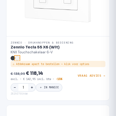
ZENNIO · DRUKKNOPPEN & BEDIENING
Zennio Tecla 55 X6 (Wit)
KNX Touchschakelaar 6-V
⚠ Afdekraam apart te bestellen — klik voor opties
€ 118,14
€ 138,99
VRAAG ADVIES →
excl. · € 142,95 incl. btw ·
-15%
＋
−
＋ IN MANDJE
ZEZVIT55X6W