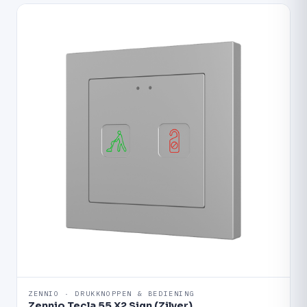
ZENNIO · DRUKKNOPPEN & BEDIENING
Zennio Tecla 55 X2 Sign (Zilver)