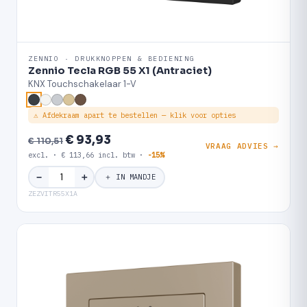
ZENNIO · DRUKKNOPPEN & BEDIENING
Zennio Tecla RGB 55 X1 (Antraciet)
KNX Touchschakelaar 1-V
⚠ Afdekraam apart te bestellen — klik voor opties
€ 93,93
€ 110,51
VRAAG ADVIES →
excl. · € 113,66 incl. btw ·
-15%
＋
−
＋ IN MANDJE
ZEZVITR55X1A