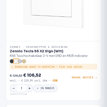
ZENNIO · DRUKKNOPPEN & BEDIENING
Zennio Tecla 55 X2 Sign (Wit)
KNX Touchschakelaar 2-V met DND en MUR indicator
⚠ Afdekraam apart te bestellen — klik voor opties
€ 106,52
€ 125,32
VRAAG ADVIES →
excl. · € 128,89 incl. btw ·
-15%
＋
−
＋ IN MANDJE
ZEZVIT55X2SW