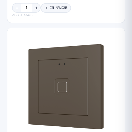
＋
−
＋ IN MANDJE
ZEZVITR55X1C