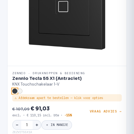
ZENNIO · DRUKKNOPPEN & BEDIENING
Zennio Tecla 55 X1 (Antraciet)
KNX Touchschakelaar 1-V
⚠ Afdekraam apart te bestellen — klik voor opties
€ 91,03
€ 107,09
VRAAG ADVIES →
excl. · € 110,15 incl. btw ·
-15%
＋
−
＋ IN MANDJE
ZEZVIT55X1A