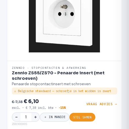
ZENNIO · STOPCONTACTEN & AFWERKING
Zennio ZS55/ZS70 - Penaarde insert (met
schroeven)
Penaarde stopcontactinsert met schroeven
⚠ Belgische standaard — schroefje in het midden is zwart
€ 6,10
€ 7,18
VRAAG ADVIES →
excl. · € 7,38 incl. btw ·
-15%
＋
−
＋ IN MANDJE
STEL SAMEN
ZE8300005