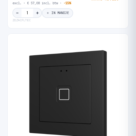
excl. · € 57,08 incl. btw ·
-15%
＋
−
＋ IN MANDJE
ZEZACFLTEC