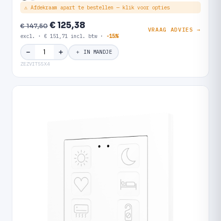
⚠ Afdekraam apart te bestellen — klik voor opties
€ 125,38
€ 147,50
VRAAG ADVIES →
excl. · € 151,71 incl. btw ·
-15%
＋
−
＋ IN MANDJE
ZEZVIT55X4