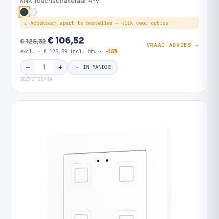
KNX Touchschakelaar 4-V
⚠ Afdekraam apart te bestellen — klik voor opties
€ 106,52
€ 125,32
VRAAG ADVIES →
excl. · € 128,89 incl. btw ·
-15%
＋
−
＋ IN MANDJE
ZEZVIT55X4A