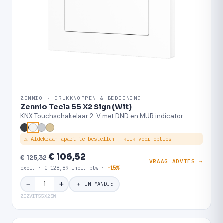
ZENNIO · DRUKKNOPPEN & BEDIENING
Zennio Tecla 55 X2 Sign (Wit)
KNX Touchschakelaar 2-V met DND en MUR indicator
⚠ Afdekraam apart te bestellen — klik voor opties
€ 106,52
€ 125,32
VRAAG ADVIES →
excl. · € 128,89 incl. btw ·
-15%
＋
−
＋ IN MANDJE
ZEZVIT55X2SW