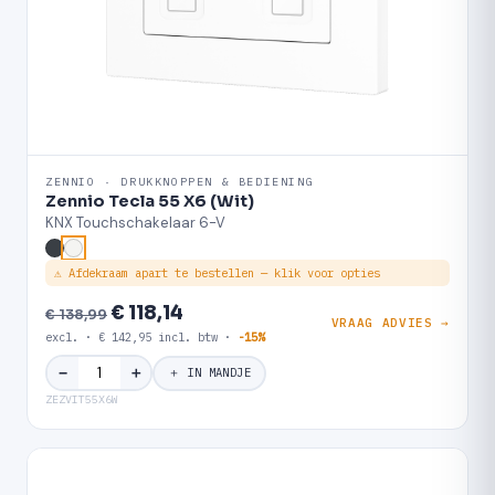
ZENNIO · DRUKKNOPPEN & BEDIENING
Zennio Tecla 55 X6 (Wit)
KNX Touchschakelaar 6-V
⚠ Afdekraam apart te bestellen — klik voor opties
€ 118,14
€ 138,99
VRAAG ADVIES →
excl. · € 142,95 incl. btw ·
-15%
＋
−
＋ IN MANDJE
ZEZVIT55X6W