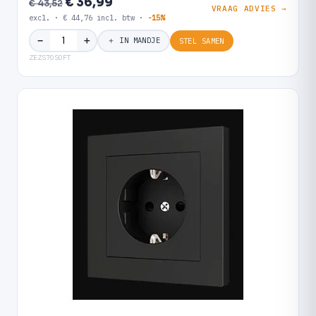
€ 36,99
€ 43,52
VRAAG ADVIES →
excl. · € 44,76 incl. btw ·
-15%
＋
−
＋ IN MANDJE
STEL SAMEN
ZEZS70SOFT