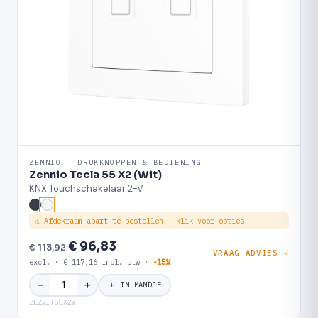
ZENNIO · DRUKKNOPPEN & BEDIENING
Zennio Tecla 55 X2 (Wit)
KNX Touchschakelaar 2-V
⚠ Afdekraam apart te bestellen — klik voor opties
€ 96,83
€ 113,92
VRAAG ADVIES →
excl. · € 117,16 incl. btw ·
-15%
＋
−
＋ IN MANDJE
ZEZVIT55X2W