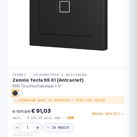
ZENNIO · DRUKKNOPPEN & BEDIENING
Zennio Tecla 55 X1 (Antraciet)
KNX Touchschakelaar 1-V
⚠ Afdekraam apart te bestellen — klik voor opties
€ 91,03
€ 107,09
VRAAG ADVIES →
excl. · € 110,15 incl. btw ·
-15%
＋
−
＋ IN MANDJE
ZEZVIT55X1A