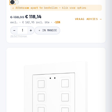
⚠ Afdekraam apart te bestellen — klik voor opties
€ 118,14
€ 138,99
VRAAG ADVIES →
excl. · € 142,95 incl. btw ·
-15%
＋
−
＋ IN MANDJE
ZEZVIT55X6A