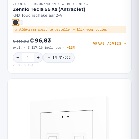
ZENNIO · DRUKKNOPPEN & BEDIENING
Zennio Tecla 55 X2 (Antraciet)
KNX Touchschakelaar 2-V
⚠ Afdekraam apart te bestellen — klik voor opties
€ 96,83
€ 113,92
VRAAG ADVIES →
excl. · € 117,16 incl. btw ·
-15%
＋
−
＋ IN MANDJE
ZEZVIT55X2A