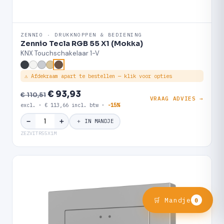
ZENNIO · DRUKKNOPPEN & BEDIENING
Zennio Tecla RGB 55 X1 (Mokka)
KNX Touchschakelaar 1-V
⚠ Afdekraam apart te bestellen — klik voor opties
€ 93,93
€ 110,51
VRAAG ADVIES →
excl. · € 113,66 incl. btw ·
-15%
＋
−
＋ IN MANDJE
ZEZVITR55X1M
🛒 Mandje
0