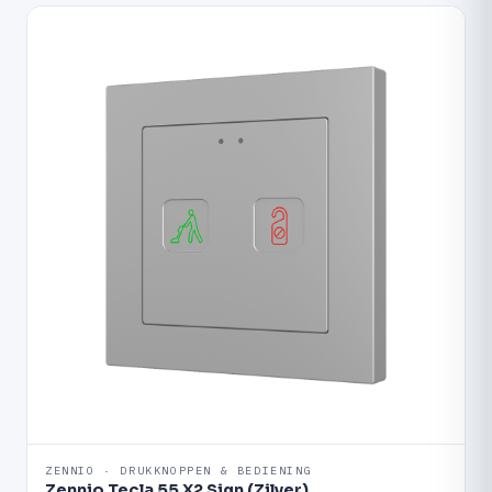
ZENNIO · DRUKKNOPPEN & BEDIENING
Zennio Tecla 55 X2 Sign (Zilver)