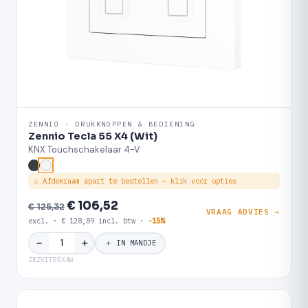
ZENNIO · DRUKKNOPPEN & BEDIENING
Zennio Tecla 55 X4 (Wit)
KNX Touchschakelaar 4-V
⚠ Afdekraam apart te bestellen — klik voor opties
€ 106,52
€ 125,32
VRAAG ADVIES →
excl. · € 128,89 incl. btw ·
-15%
＋
−
＋ IN MANDJE
ZEZVIT55X4W