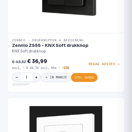
ZENNIO · DRUKKNOPPEN & BEDIENING
Zennio ZS55 - KNX Soft drukknop
KNX Soft drukknop
€ 36,99
€ 43,52
VRAAG ADVIES →
excl. · € 44,76 incl. btw ·
-15%
＋
−
＋ IN MANDJE
STEL SAMEN
ZEZS55SOFT