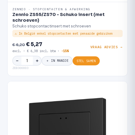
ZENNIO · STOPCONTACTEN & AFWERKING
Zennio ZS55/ZS70 - Schuko insert (met
schroeven)
Schuko stopcontactinsert met schroeven
⚠ In België enkel stopcontacten met penaarde gebruiken
€ 5,27
€ 6,20
VRAAG ADVIES →
excl. · € 6,38 incl. btw ·
-15%
＋
−
＋ IN MANDJE
STEL SAMEN
ZE8300003