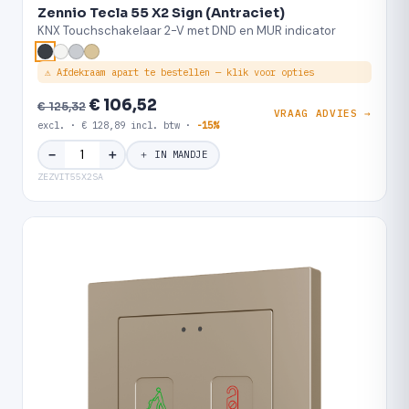
Zennio Tecla 55 X2 Sign (Antraciet)
KNX Touchschakelaar 2-V met DND en MUR indicator
⚠ Afdekraam apart te bestellen — klik voor opties
€ 106,52
€ 125,32
VRAAG ADVIES →
excl. · € 128,89 incl. btw ·
-15%
＋
−
＋ IN MANDJE
ZEZVIT55X2SA