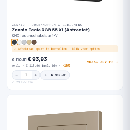
ZENNIO · DRUKKNOPPEN & BEDIENING
Zennio Tecla RGB 55 X1 (Antraciet)
KNX Touchschakelaar 1-V
⚠ Afdekraam apart te bestellen — klik voor opties
€ 93,93
€ 110,51
VRAAG ADVIES →
excl. · € 113,66 incl. btw ·
-15%
＋
−
＋ IN MANDJE
ZEZVITR55X1A