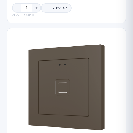
＋
−
＋ IN MANDJE
ZEZVITR55X1C