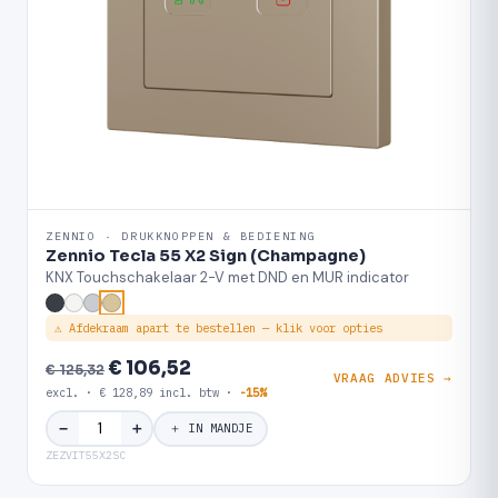
ZENNIO · DRUKKNOPPEN & BEDIENING
Zennio Tecla 55 X2 Sign (Champagne)
KNX Touchschakelaar 2-V met DND en MUR indicator
⚠ Afdekraam apart te bestellen — klik voor opties
€ 106,52
€ 125,32
VRAAG ADVIES →
excl. · € 128,89 incl. btw ·
-15%
＋
−
＋ IN MANDJE
ZEZVIT55X2SC