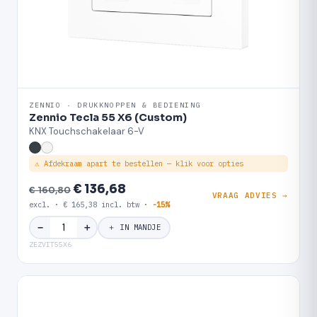
ZENNIO · DRUKKNOPPEN & BEDIENING
Zennio Tecla 55 X6 (Custom)
KNX Touchschakelaar 6-V
⚠ Afdekraam apart te bestellen — klik voor opties
€ 136,68
€ 160,80
VRAAG ADVIES →
excl. · € 165,38 incl. btw ·
-15%
＋
−
＋ IN MANDJE
ZEZVIT55X6