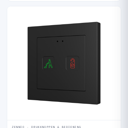
ZENNIO · DRUKKNOPPEN & BEDIENING