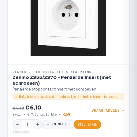
ZENNIO · STOPCONTACTEN & AFWERKING
Zennio ZS55/ZS70 - Penaarde insert (met
schroeven)
Penaarde stopcontactinsert met schroeven
⚠ Belgische standaard — schroefje in het midden is zwart
€ 6,10
€ 7,18
VRAAG ADVIES →
excl. · € 7,38 incl. btw ·
-15%
＋
−
＋ IN MANDJE
STEL SAMEN
ZE8300005