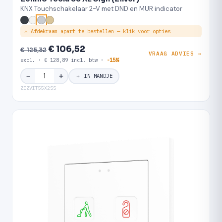
KNX Touchschakelaar 2-V met DND en MUR indicator
⚠ Afdekraam apart te bestellen — klik voor opties
€ 106,52
€ 125,32
VRAAG ADVIES →
excl. · € 128,89 incl. btw ·
-15%
＋
−
＋ IN MANDJE
ZEZVIT55X2SS