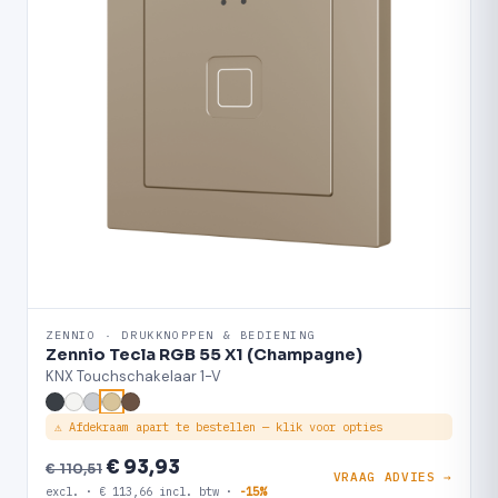
ZENNIO · DRUKKNOPPEN & BEDIENING
Zennio Tecla RGB 55 X1 (Champagne)
KNX Touchschakelaar 1-V
⚠ Afdekraam apart te bestellen — klik voor opties
€ 93,93
€ 110,51
VRAAG ADVIES →
excl. · € 113,66 incl. btw ·
-15%