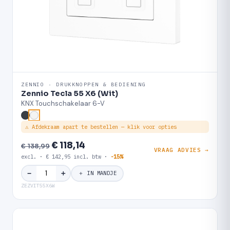
ZENNIO · DRUKKNOPPEN & BEDIENING
Zennio Tecla 55 X6 (Wit)
KNX Touchschakelaar 6-V
⚠ Afdekraam apart te bestellen — klik voor opties
€ 118,14
€ 138,99
VRAAG ADVIES →
excl. · € 142,95 incl. btw ·
-15%
＋
−
＋ IN MANDJE
ZEZVIT55X6W