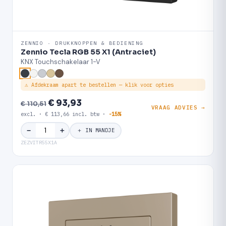
ZENNIO · DRUKKNOPPEN & BEDIENING
Zennio Tecla RGB 55 X1 (Antraciet)
KNX Touchschakelaar 1-V
⚠ Afdekraam apart te bestellen — klik voor opties
€ 93,93
€ 110,51
VRAAG ADVIES →
excl. · € 113,66 incl. btw ·
-15%
＋
−
＋ IN MANDJE
ZEZVITR55X1A