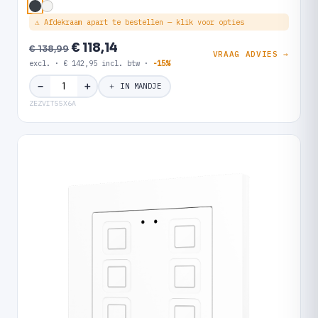
⚠ Afdekraam apart te bestellen — klik voor opties
€ 118,14
€ 138,99
VRAAG ADVIES →
excl. · € 142,95 incl. btw ·
-15%
＋
−
＋ IN MANDJE
ZEZVIT55X6A