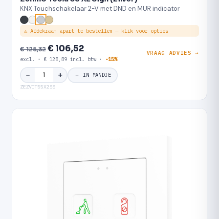
KNX Touchschakelaar 2-V met DND en MUR indicator
⚠ Afdekraam apart te bestellen — klik voor opties
€ 106,52
€ 125,32
VRAAG ADVIES →
excl. · € 128,89 incl. btw ·
-15%
＋
−
＋ IN MANDJE
ZEZVIT55X2SS