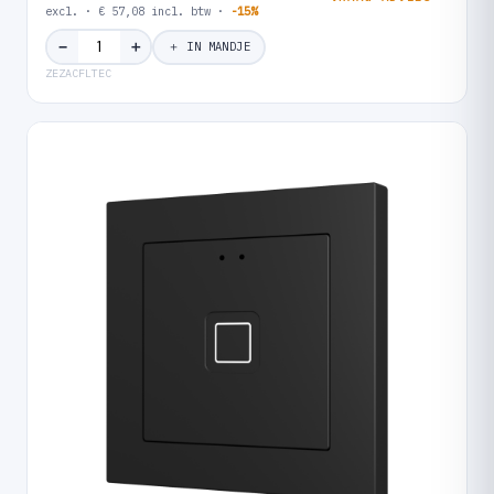
excl. · € 57,08 incl. btw ·
-15%
＋
−
＋ IN MANDJE
ZEZACFLTEC