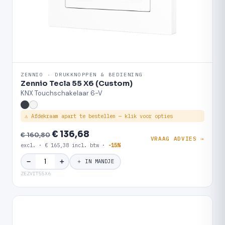
ZENNIO · DRUKKNOPPEN & BEDIENING
Zennio Tecla 55 X6 (Custom)
KNX Touchschakelaar 6-V
⚠ Afdekraam apart te bestellen — klik voor opties
€ 136,68
€ 160,80
VRAAG ADVIES →
excl. · € 165,38 incl. btw ·
-15%
＋
−
＋ IN MANDJE
ZEZVIT55X6