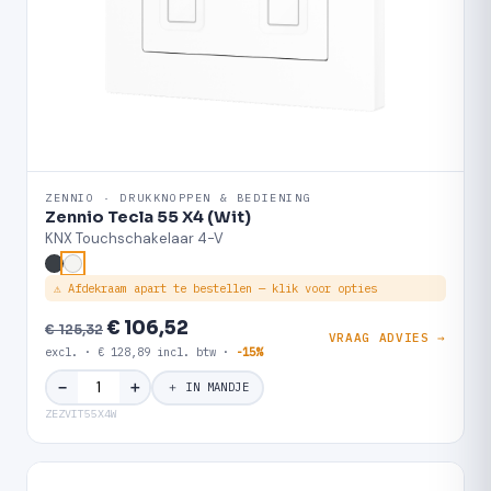
ZENNIO · DRUKKNOPPEN & BEDIENING
Zennio Tecla 55 X4 (Wit)
KNX Touchschakelaar 4-V
⚠ Afdekraam apart te bestellen — klik voor opties
€ 106,52
€ 125,32
VRAAG ADVIES →
excl. · € 128,89 incl. btw ·
-15%
＋
−
＋ IN MANDJE
ZEZVIT55X4W