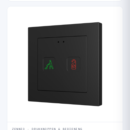
ZENNIO · DRUKKNOPPEN & BEDIENING