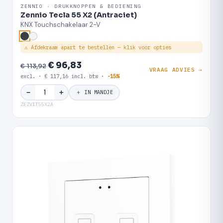
ZENNIO · DRUKKNOPPEN & BEDIENING
Zennio Tecla 55 X2 (Antraciet)
KNX Touchschakelaar 2-V
⚠ Afdekraam apart te bestellen — klik voor opties
€ 96,83
€ 113,92
VRAAG ADVIES →
excl. · € 117,16 incl. btw ·
-15%
＋
−
＋ IN MANDJE
ZEZVIT55X2A