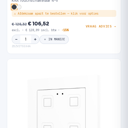
KNX Touchschakelaar 4-V
⚠ Afdekraam apart te bestellen — klik voor opties
€ 106,52
€ 125,32
VRAAG ADVIES →
excl. · € 128,89 incl. btw ·
-15%
＋
−
＋ IN MANDJE
ZEZVIT55X4A