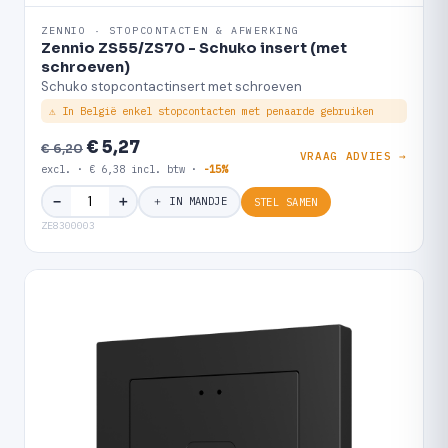
ZENNIO · STOPCONTACTEN & AFWERKING
Zennio ZS55/ZS70 - Schuko insert (met
schroeven)
Schuko stopcontactinsert met schroeven
⚠ In België enkel stopcontacten met penaarde gebruiken
€ 5,27
€ 6,20
VRAAG ADVIES →
excl. · € 6,38 incl. btw ·
-15%
＋
−
＋ IN MANDJE
STEL SAMEN
ZE8300003