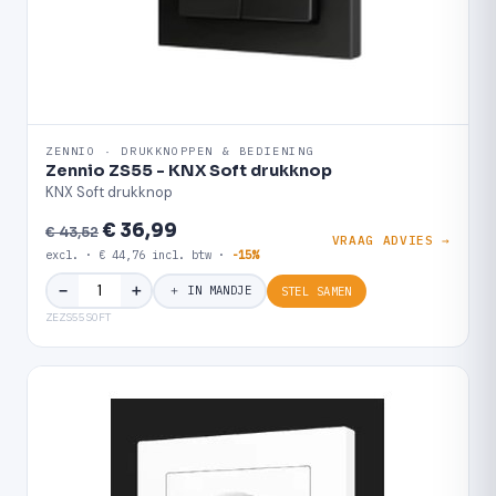
ZENNIO · DRUKKNOPPEN & BEDIENING
Zennio ZS55 - KNX Soft drukknop
KNX Soft drukknop
€ 36,99
€ 43,52
VRAAG ADVIES →
excl. · € 44,76 incl. btw ·
-15%
＋
−
＋ IN MANDJE
STEL SAMEN
ZEZS55SOFT