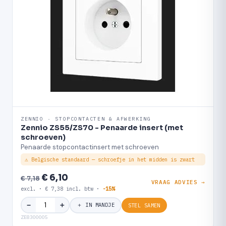
ZENNIO · STOPCONTACTEN & AFWERKING
Zennio ZS55/ZS70 - Penaarde insert (met
schroeven)
Penaarde stopcontactinsert met schroeven
⚠ Belgische standaard — schroefje in het midden is zwart
€ 6,10
€ 7,18
VRAAG ADVIES →
excl. · € 7,38 incl. btw ·
-15%
＋
−
＋ IN MANDJE
STEL SAMEN
ZE8300005