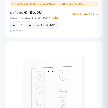
⚠ Afdekraam apart te bestellen — klik voor opties
€ 125,38
€ 147,50
VRAAG ADVIES →
excl. · € 151,71 incl. btw ·
-15%
＋
−
＋ IN MANDJE
ZEZVIT55X4