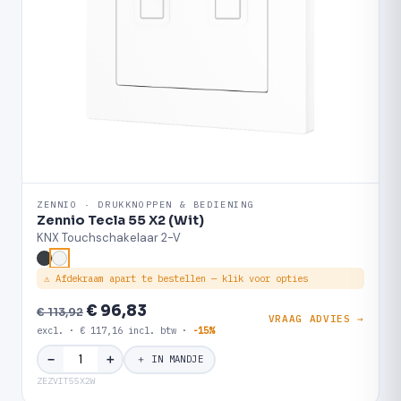
ZENNIO · DRUKKNOPPEN & BEDIENING
Zennio Tecla 55 X2 (Wit)
KNX Touchschakelaar 2-V
⚠ Afdekraam apart te bestellen — klik voor opties
€ 96,83
€ 113,92
VRAAG ADVIES →
excl. · € 117,16 incl. btw ·
-15%
＋
−
＋ IN MANDJE
ZEZVIT55X2W