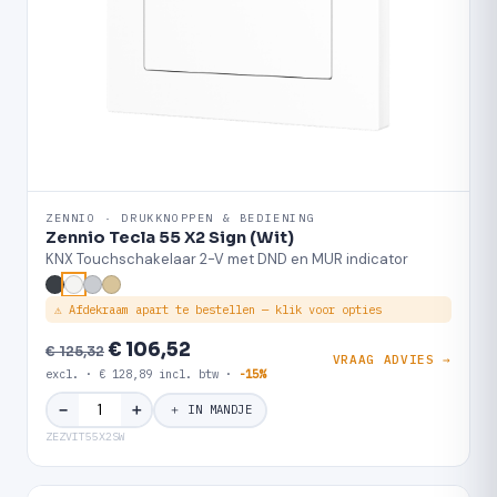
ZENNIO · DRUKKNOPPEN & BEDIENING
Zennio Tecla 55 X2 Sign (Wit)
KNX Touchschakelaar 2-V met DND en MUR indicator
⚠ Afdekraam apart te bestellen — klik voor opties
€ 106,52
€ 125,32
VRAAG ADVIES →
excl. · € 128,89 incl. btw ·
-15%
＋
−
＋ IN MANDJE
ZEZVIT55X2SW