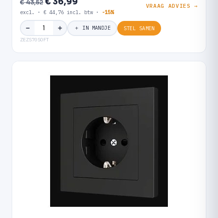
€ 36,99
€ 43,52
VRAAG ADVIES →
excl. · € 44,76 incl. btw ·
-15%
＋
−
＋ IN MANDJE
STEL SAMEN
ZEZS70SOFT