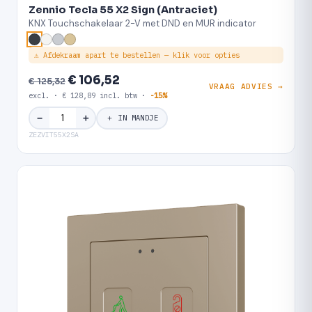
Zennio Tecla 55 X2 Sign (Antraciet)
KNX Touchschakelaar 2-V met DND en MUR indicator
⚠ Afdekraam apart te bestellen — klik voor opties
€ 106,52
€ 125,32
VRAAG ADVIES →
excl. · € 128,89 incl. btw ·
-15%
＋
−
＋ IN MANDJE
ZEZVIT55X2SA