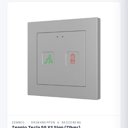
ZENNIO · DRUKKNOPPEN & BEDIENING
Zennio Tecla 55 X2 Sign (Zilver)