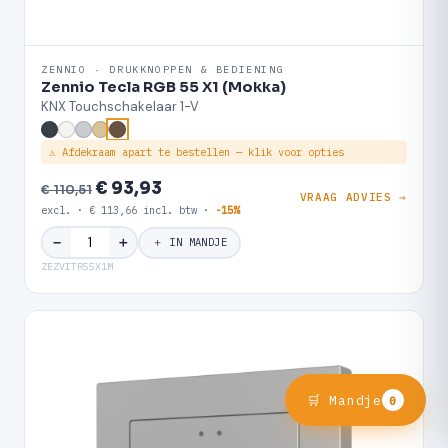
ZENNIO · DRUKKNOPPEN & BEDIENING
Zennio Tecla RGB 55 X1 (Mokka)
KNX Touchschakelaar 1-V
⚠ Afdekraam apart te bestellen — klik voor opties
€ 93,93
€ 110,51
VRAAG ADVIES →
excl. · € 113,66 incl. btw ·
-15%
＋
−
＋ IN MANDJE
ZEZVITR55X1M
🛒 Mandje
0