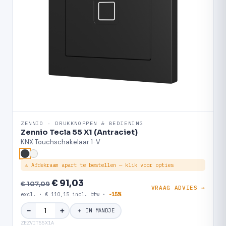
ZENNIO · DRUKKNOPPEN & BEDIENING
Zennio Tecla 55 X1 (Antraciet)
KNX Touchschakelaar 1-V
⚠ Afdekraam apart te bestellen — klik voor opties
€ 91,03
€ 107,09
VRAAG ADVIES →
excl. · € 110,15 incl. btw ·
-15%
＋
−
＋ IN MANDJE
ZEZVIT55X1A