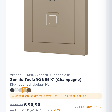
ZENNIO · DRUKKNOPPEN & BEDIENING
Zennio Tecla RGB 55 X1 (Champagne)
KNX Touchschakelaar 1-V
⚠ Afdekraam apart te bestellen — klik voor opties
€ 93,93
€ 110,51
VRAAG ADVIES →
excl. · € 113,66 incl. btw ·
-15%