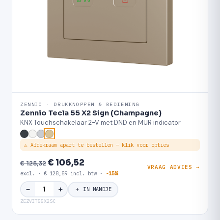
ZENNIO · DRUKKNOPPEN & BEDIENING
Zennio Tecla 55 X2 Sign (Champagne)
KNX Touchschakelaar 2-V met DND en MUR indicator
⚠ Afdekraam apart te bestellen — klik voor opties
€ 106,52
€ 125,32
VRAAG ADVIES →
excl. · € 128,89 incl. btw ·
-15%
＋
−
＋ IN MANDJE
ZEZVIT55X2SC