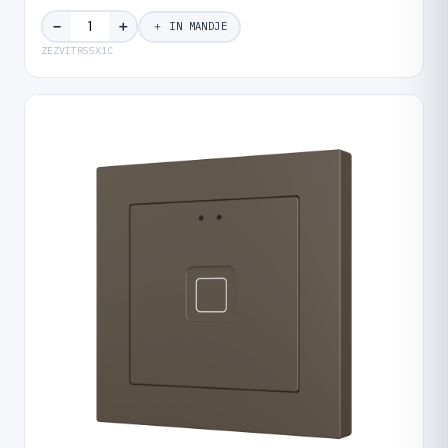
＋
−
＋ IN MANDJE
ZEZVITR55X1C