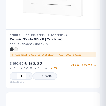
ZENNIO · DRUKKNOPPEN & BEDIENING
Zennio Tecla 55 X6 (Custom)
KNX Touchschakelaar 6-V
⚠ Afdekraam apart te bestellen — klik voor opties
€ 136,68
€ 160,80
VRAAG ADVIES →
excl. · € 165,38 incl. btw ·
-15%
＋
−
＋ IN MANDJE
ZEZVIT55X6