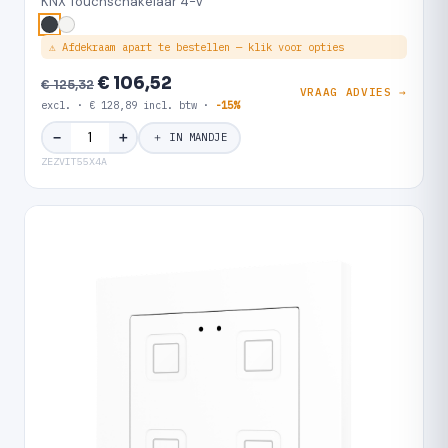
KNX Touchschakelaar 4-V
⚠ Afdekraam apart te bestellen — klik voor opties
€ 106,52
€ 125,32
VRAAG ADVIES →
excl. · € 128,89 incl. btw ·
-15%
＋
−
＋ IN MANDJE
ZEZVIT55X4A