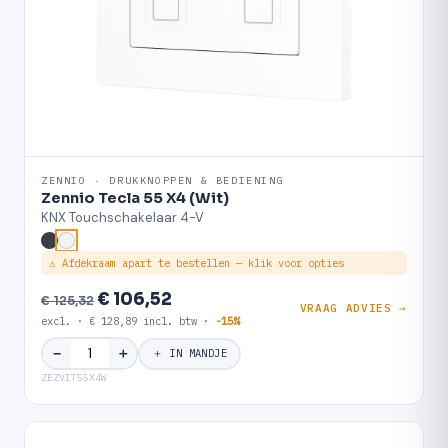
ZENNIO · DRUKKNOPPEN & BEDIENING
Zennio Tecla 55 X4 (Wit)
KNX Touchschakelaar 4-V
⚠ Afdekraam apart te bestellen — klik voor opties
€ 106,52
€ 125,32
VRAAG ADVIES →
excl. · € 128,89 incl. btw ·
-15%
＋
−
＋ IN MANDJE
ZEZVIT55X4W