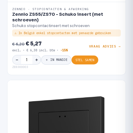
ZENNIO · STOPCONTACTEN & AFWERKING
Zennio ZS55/ZS70 - Schuko insert (met
schroeven)
Schuko stopcontactinsert met schroeven
⚠ In België enkel stopcontacten met penaarde gebruiken
€ 5,27
€ 6,20
VRAAG ADVIES →
excl. · € 6,38 incl. btw ·
-15%
＋
−
＋ IN MANDJE
STEL SAMEN
ZE8300003