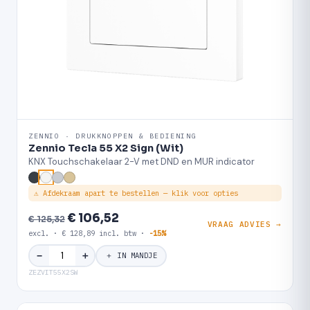
ZENNIO · DRUKKNOPPEN & BEDIENING
Zennio Tecla 55 X2 Sign (Wit)
KNX Touchschakelaar 2-V met DND en MUR indicator
⚠ Afdekraam apart te bestellen — klik voor opties
€ 106,52
€ 125,32
VRAAG ADVIES →
excl. · € 128,89 incl. btw ·
-15%
＋
−
＋ IN MANDJE
ZEZVIT55X2SW