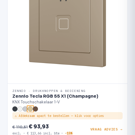
ZENNIO · DRUKKNOPPEN & BEDIENING
Zennio Tecla RGB 55 X1 (Champagne)
KNX Touchschakelaar 1-V
⚠ Afdekraam apart te bestellen — klik voor opties
€ 93,93
€ 110,51
VRAAG ADVIES →
excl. · € 113,66 incl. btw ·
-15%