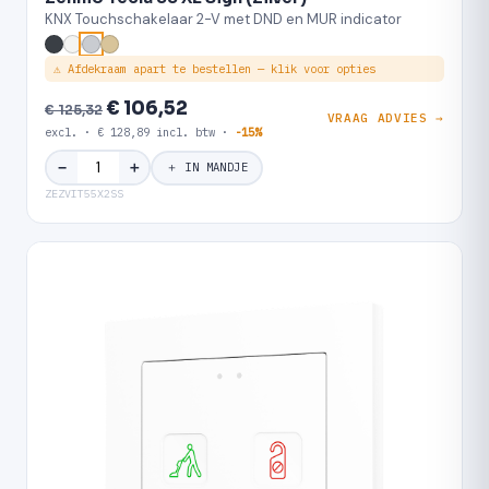
KNX Touchschakelaar 2-V met DND en MUR indicator
⚠ Afdekraam apart te bestellen — klik voor opties
€ 106,52
€ 125,32
VRAAG ADVIES →
excl. · € 128,89 incl. btw ·
-15%
＋
−
＋ IN MANDJE
ZEZVIT55X2SS