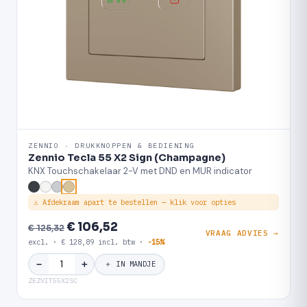
ZENNIO · DRUKKNOPPEN & BEDIENING
Zennio Tecla 55 X2 Sign (Champagne)
KNX Touchschakelaar 2-V met DND en MUR indicator
⚠ Afdekraam apart te bestellen — klik voor opties
€ 106,52
€ 125,32
VRAAG ADVIES →
excl. · € 128,89 incl. btw ·
-15%
＋
−
＋ IN MANDJE
ZEZVIT55X2SC