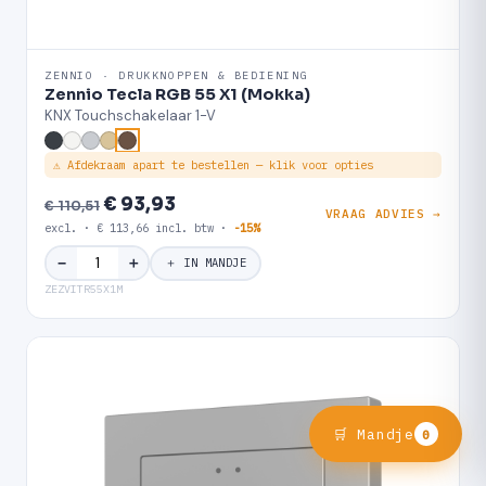
ZENNIO · DRUKKNOPPEN & BEDIENING
Zennio Tecla RGB 55 X1 (Mokka)
KNX Touchschakelaar 1-V
⚠ Afdekraam apart te bestellen — klik voor opties
€ 93,93
€ 110,51
VRAAG ADVIES →
excl. · € 113,66 incl. btw ·
-15%
＋
−
＋ IN MANDJE
ZEZVITR55X1M
🛒 Mandje
0