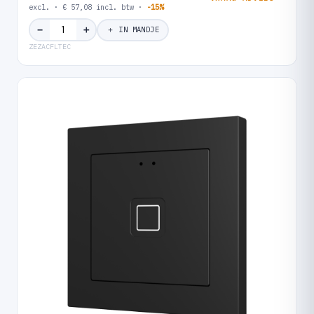
excl. · € 57,08 incl. btw ·
-15%
＋
−
＋ IN MANDJE
ZEZACFLTEC