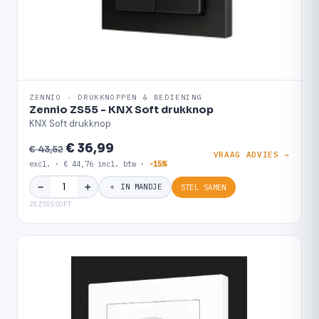
ZENNIO · DRUKKNOPPEN & BEDIENING
Zennio ZS55 - KNX Soft drukknop
KNX Soft drukknop
€ 36,99
€ 43,52
VRAAG ADVIES →
excl. · € 44,76 incl. btw ·
-15%
＋
−
＋ IN MANDJE
STEL SAMEN
ZEZS55SOFT