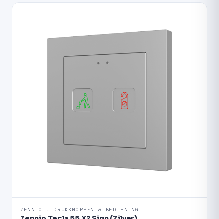
ZENNIO · DRUKKNOPPEN & BEDIENING
Zennio Tecla 55 X2 Sign (Zilver)