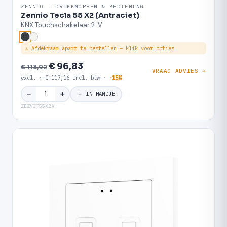
ZENNIO · DRUKKNOPPEN & BEDIENING
Zennio Tecla 55 X2 (Antraciet)
KNX Touchschakelaar 2-V
⚠ Afdekraam apart te bestellen — klik voor opties
€ 96,83
€ 113,92
VRAAG ADVIES →
excl. · € 117,16 incl. btw ·
-15%
＋
−
＋ IN MANDJE
ZEZVIT55X2A