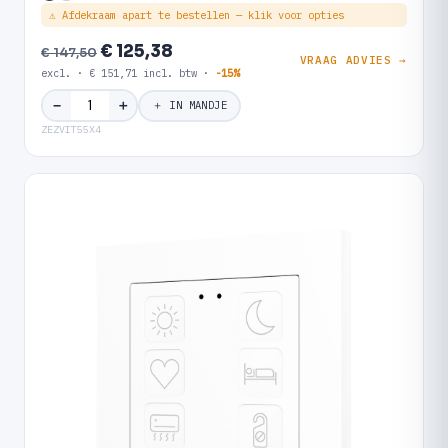
⚠ Afdekraam apart te bestellen — klik voor opties
€ 125,38
€ 147,50
VRAAG ADVIES →
excl. · € 151,71 incl. btw ·
-15%
＋
−
＋ IN MANDJE
ZEZVIT55X4