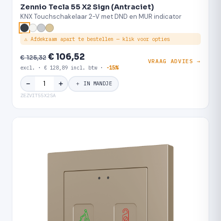
Zennio Tecla 55 X2 Sign (Antraciet)
KNX Touchschakelaar 2-V met DND en MUR indicator
⚠ Afdekraam apart te bestellen — klik voor opties
€ 106,52
€ 125,32
VRAAG ADVIES →
excl. · € 128,89 incl. btw ·
-15%
＋
−
＋ IN MANDJE
ZEZVIT55X2SA