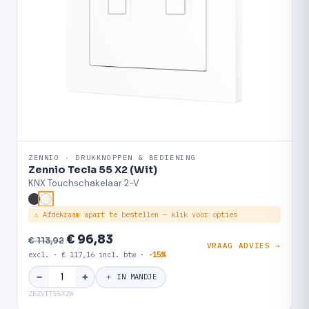
ZENNIO · DRUKKNOPPEN & BEDIENING
Zennio Tecla 55 X2 (Wit)
KNX Touchschakelaar 2-V
⚠ Afdekraam apart te bestellen — klik voor opties
€ 96,83
€ 113,92
VRAAG ADVIES →
excl. · € 117,16 incl. btw ·
-15%
＋
−
＋ IN MANDJE
ZEZVIT55X2W