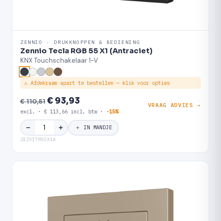
ZENNIO · DRUKKNOPPEN & BEDIENING
Zennio Tecla RGB 55 X1 (Antraciet)
KNX Touchschakelaar 1-V
⚠ Afdekraam apart te bestellen — klik voor opties
€ 93,93
€ 110,51
VRAAG ADVIES →
excl. · € 113,66 incl. btw ·
-15%
＋
−
＋ IN MANDJE
ZEZVITR55X1A