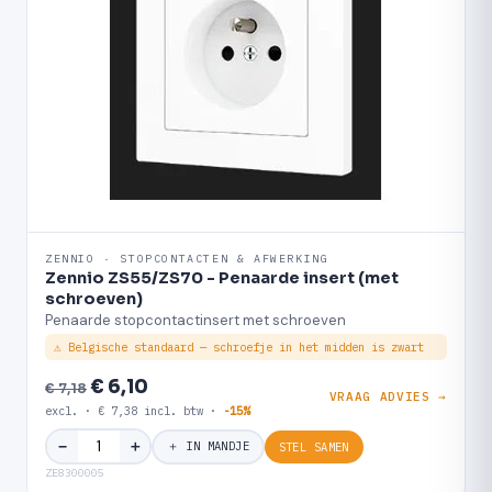
ZENNIO · STOPCONTACTEN & AFWERKING
Zennio ZS55/ZS70 - Penaarde insert (met
schroeven)
Penaarde stopcontactinsert met schroeven
⚠ Belgische standaard — schroefje in het midden is zwart
€ 6,10
€ 7,18
VRAAG ADVIES →
excl. · € 7,38 incl. btw ·
-15%
＋
−
＋ IN MANDJE
STEL SAMEN
ZE8300005