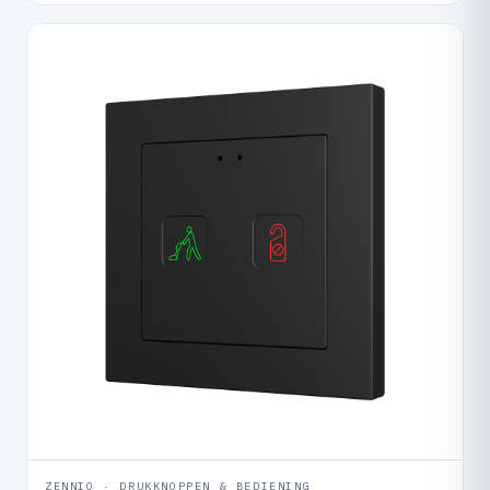
ZENNIO · DRUKKNOPPEN & BEDIENING