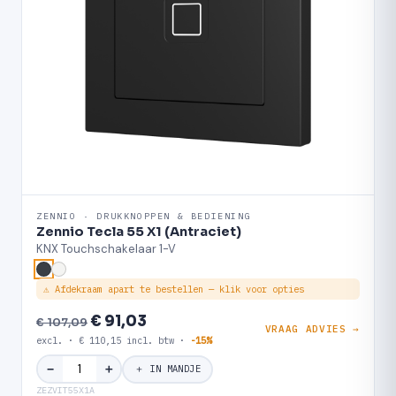
ZENNIO · DRUKKNOPPEN & BEDIENING
Zennio Tecla 55 X1 (Antraciet)
KNX Touchschakelaar 1-V
⚠ Afdekraam apart te bestellen — klik voor opties
€ 91,03
€ 107,09
VRAAG ADVIES →
excl. · € 110,15 incl. btw ·
-15%
＋
−
＋ IN MANDJE
ZEZVIT55X1A