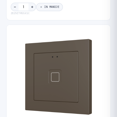
＋
−
＋ IN MANDJE
ZEZVITR55X1C