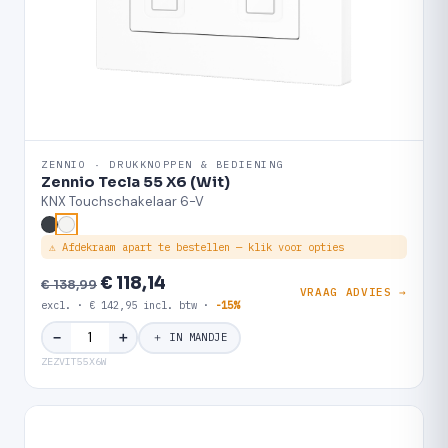
ZENNIO · DRUKKNOPPEN & BEDIENING
Zennio Tecla 55 X6 (Wit)
KNX Touchschakelaar 6-V
⚠ Afdekraam apart te bestellen — klik voor opties
€ 118,14
€ 138,99
VRAAG ADVIES →
excl. · € 142,95 incl. btw ·
-15%
＋
−
＋ IN MANDJE
ZEZVIT55X6W