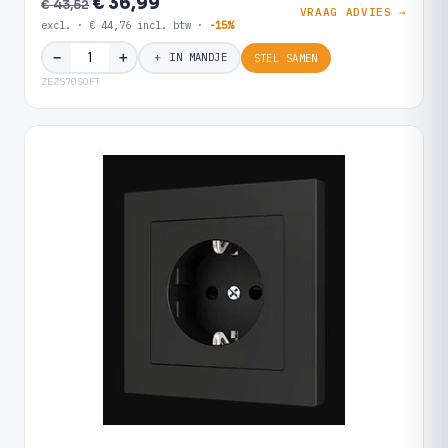
€ 36,99
€ 43,52
VRAAG ADVIES →
excl. · € 44,76 incl. btw ·
-15%
＋
−
＋ IN MANDJE
STEL SAMEN
ZEZS70SOFT