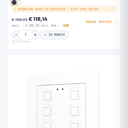
⚠ Afdekraam apart te bestellen — klik voor opties
€ 118,14
€ 138,99
VRAAG ADVIES →
excl. · € 142,95 incl. btw ·
-15%
＋
−
＋ IN MANDJE
ZEZVIT55X6A