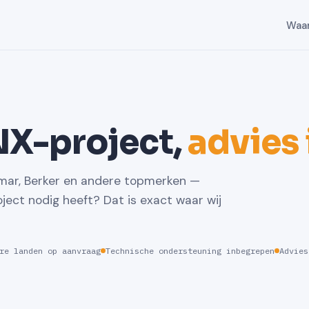
Waa
NX-project,
advies
mar, Berker en andere topmerken —
ject nodig heeft? Dat is exact waar wij
re landen op aanvraag
Technische ondersteuning inbegrepen
Advies