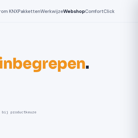
rom KNX
Pakketten
Werkwijze
Webshop
ComfortClick
 inbegrepen
.
 bij productkeuze