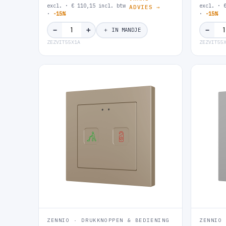
excl. · € 110,15 incl. btw
excl. · 
ADVIES →
·
-15%
·
-15%
＋
−
−
＋ IN MANDJE
ZEZVIT55X1A
ZEZVIT55
ZENNIO · DRUKKNOPPEN & BEDIENING
ZENNIO