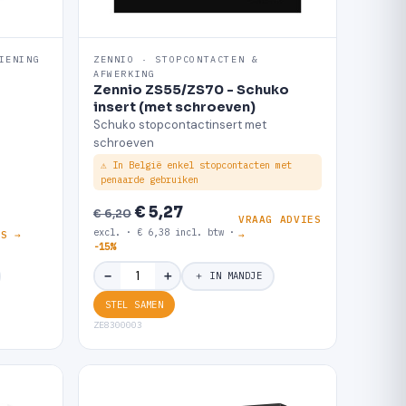
IENING
ZENNIO · STOPCONTACTEN &
AFWERKING
Zennio ZS55/ZS70 - Schuko
insert (met schroeven)
Schuko stopcontactinsert met
schroeven
⚠ In België enkel stopcontacten met
penaarde gebruiken
€ 5,27
€ 6,20
G
VRAAG ADVIES
excl. · € 6,38 incl. btw ·
ES →
→
-15%
＋
−
＋ IN MANDJE
STEL SAMEN
ZE8300003