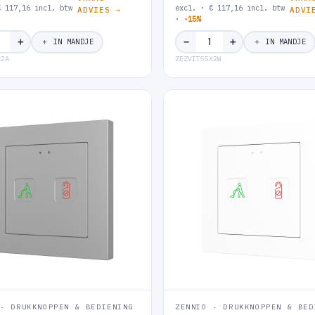
€ 117,16 incl. btw
excl. · € 117,16 incl. btw
ADVIES →
ADVI
·
-15%
＋
＋
−
＋ IN MANDJE
＋ IN MANDJE
X2A
ZEZVIT55X2W
 · DRUKKNOPPEN & BEDIENING
ZENNIO · DRUKKNOPPEN & BED