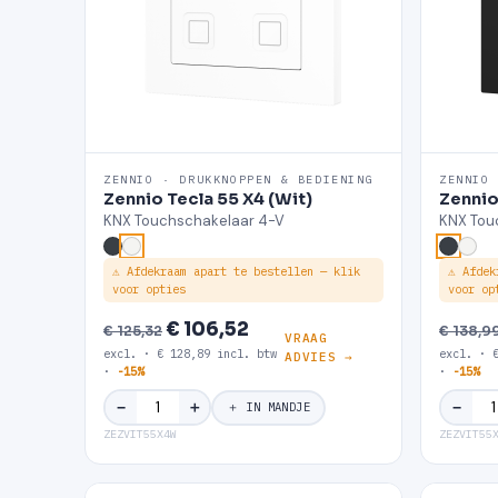
ZENNIO · DRUKKNOPPEN & BEDIENING
ZENNIO
Zennio Tecla 55 X4 (Wit)
Zennio
KNX Touchschakelaar 4-V
KNX Tou
⚠ Afdekraam apart te bestellen — klik
⚠ Afdek
voor opties
voor op
€ 106,52
€ 125,32
€ 138,9
VRAAG
excl. · € 128,89 incl. btw
excl. · 
ADVIES →
·
-15%
·
-15%
＋
−
−
＋ IN MANDJE
ZEZVIT55X4W
ZEZVIT55