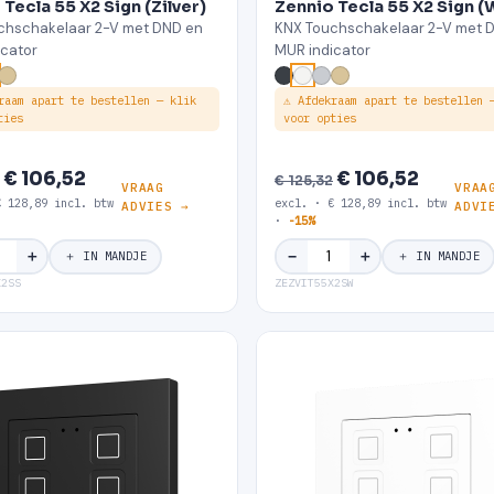
Tecla 55 X2 Sign (Zilver)
Zennio Tecla 55 X2 Sign (
chschakelaar 2-V met DND en
KNX Touchschakelaar 2-V met 
icator
MUR indicator
raam apart te bestellen — klik
⚠ Afdekraam apart te bestellen 
ties
voor opties
€ 106,52
€ 106,52
€ 125,32
VRAAG
VRAA
€ 128,89 incl. btw
excl. · € 128,89 incl. btw
ADVIES →
ADVI
·
-15%
＋
＋
−
＋ IN MANDJE
＋ IN MANDJE
X2SS
ZEZVIT55X2SW