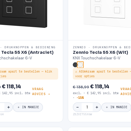
 · DRUKKNOPPEN & BEDIENING
ZENNIO · DRUKKNOPPEN & BED
 Tecla 55 X6 (Antraciet)
Zennio Tecla 55 X6 (Wit)
chschakelaar 6-V
KNX Touchschakelaar 6-V
raam apart te bestellen — klik
⚠ Afdekraam apart te bestellen 
ties
voor opties
€ 118,14
€ 118,14
9
€ 138,99
VRAAG
VRAA
€ 142,95 incl. btw
excl. · € 142,95 incl. btw
ADVIES →
ADVI
·
-15%
＋
＋
−
＋ IN MANDJE
＋ IN MANDJE
X6A
ZEZVIT55X6W