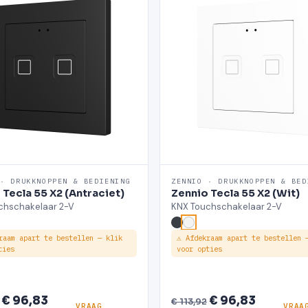
 · DRUKKNOPPEN & BEDIENING
ZENNIO · DRUKKNOPPEN & BED
 Tecla 55 X2 (Antraciet)
Zennio Tecla 55 X2 (Wit)
chschakelaar 2-V
KNX Touchschakelaar 2-V
raam apart te bestellen — klik
⚠ Afdekraam apart te bestellen 
ties
voor opties
€ 96,83
€ 96,83
€ 113,92
VRAAG
VRAA