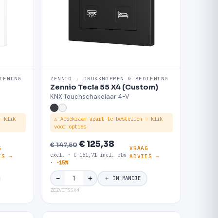
IENING
ZENNIO · DRUKKNOPPEN & BEDIENING
Zennio Tecla 55 X4 (Custom)
KNX Touchschakelaar 4-V
— klik
⚠ Afdekraam apart te bestellen — klik
voor opties
€ 125,38
€ 147,50
G
VRAAG
excl. · € 151,71 incl. btw
ES →
ADVIES →
·
-15%
＋
−
＋ IN MANDJE
ZEZVIT55X4