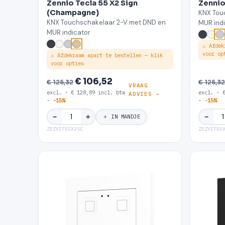
Zennio Tecla 55 X2 Sign
Zennio 
(Champagne)
KNX Tou
KNX Touchschakelaar 2-V met DND en
MUR ind
MUR indicator
⚠ Afdek
voor op
⚠ Afdekraam apart te bestellen — klik
voor opties
€ 106,52
€ 125,32
€ 125,32
VRAAG
excl. · € 128,89 incl. btw
excl. · 
ADVIES →
·
-15%
·
-15%
＋
−
−
＋ IN MANDJE
ZEZVIT55X2SC
ZEZVIT55