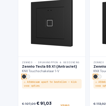
ZENNIO · DRUKKNOPPEN & BEDIENING
ZENNIO
Zennio Tecla 55 X1 (Antraciet)
Zennio
KNX Touchschakelaar 1-V
KNX Tou
⚠ Afdekraam apart te bestellen — klik
⚠ Afdek
voor opties
voor op
€ 91,03
€ 107,09
€ 113,92
VRAAG