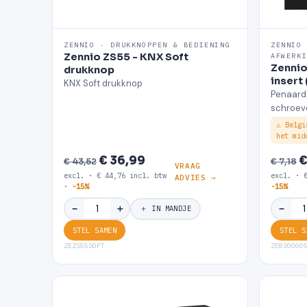
ZENNIO · DRUKKNOPPEN & BEDIENING
ZENNIO
Zennio ZS55 - KNX Soft
AFWERK
Zennio
drukknop
insert
KNX Soft drukknop
Penaard
schroev
⚠ Belgi
het mid
€ 36,99
€
€ 43,52
€ 7,18
VRAAG
excl. · € 44,76 incl. btw
excl. · 
ADVIES →
·
-15%
-15%
＋
−
−
＋ IN MANDJE
STEL SAMEN
STEL S
ZEZS55SOFT
ZE830000