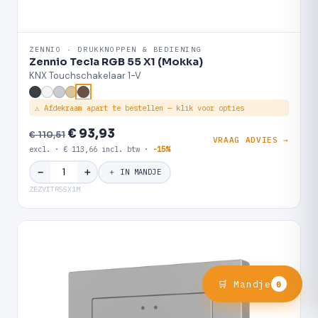
ZENNIO · DRUKKNOPPEN & BEDIENING
Zennio Tecla RGB 55 X1 (Mokka)
KNX Touchschakelaar 1-V
⚠ Afdekraam apart te bestellen — klik voor opties
€ 93,93
€ 110,51
VRAAG ADVIES →
excl. · € 113,66 incl. btw ·
-15%
＋
−
＋ IN MANDJE
ZEZVITR55X1M
🛒 Mandje
0