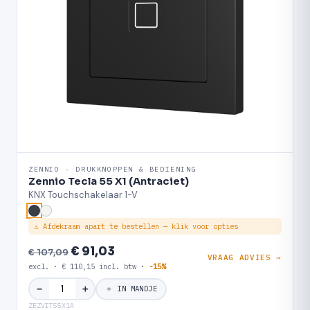
ZENNIO · DRUKKNOPPEN & BEDIENING
Zennio Tecla 55 X1 (Antraciet)
KNX Touchschakelaar 1-V
⚠ Afdekraam apart te bestellen — klik voor opties
€ 91,03
€ 107,09
VRAAG ADVIES →
excl. · € 110,15 incl. btw ·
-15%
＋
−
＋ IN MANDJE
ZEZVIT55X1A