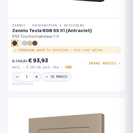
ZENNIO · DRUKKNOPPEN & BEDIENING
Zennio Tecla RGB 55 X1 (Antraciet)
KNX Touchschakelaar 1-V
⚠ Afdekraam apart te bestellen — klik voor opties
€ 93,93
€ 110,51
VRAAG ADVIES →
excl. · € 113,66 incl. btw ·
-15%
＋
−
＋ IN MANDJE
ZEZVITR55X1A