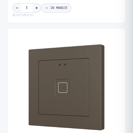
＋
−
＋ IN MANDJE
ZEZVITR55X1C