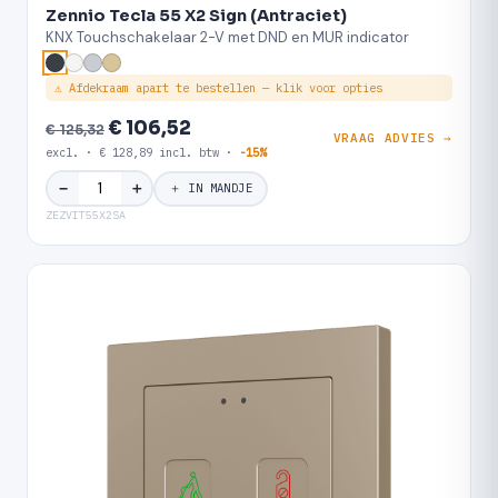
Zennio Tecla 55 X2 Sign (Antraciet)
KNX Touchschakelaar 2-V met DND en MUR indicator
⚠ Afdekraam apart te bestellen — klik voor opties
€ 106,52
€ 125,32
VRAAG ADVIES →
excl. · € 128,89 incl. btw ·
-15%
＋
−
＋ IN MANDJE
ZEZVIT55X2SA