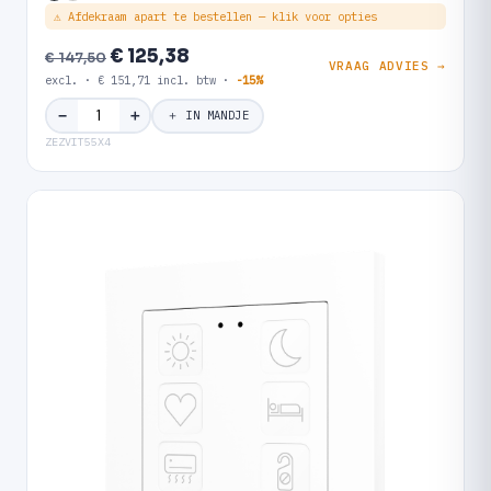
⚠ Afdekraam apart te bestellen — klik voor opties
€ 125,38
€ 147,50
VRAAG ADVIES →
excl. · € 151,71 incl. btw ·
-15%
＋
−
＋ IN MANDJE
ZEZVIT55X4