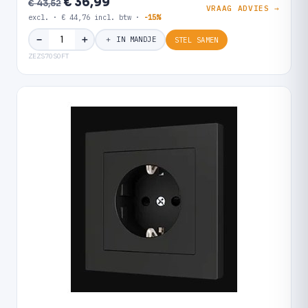
€ 36,99
€ 43,52
VRAAG ADVIES →
excl. · € 44,76 incl. btw ·
-15%
＋
−
＋ IN MANDJE
STEL SAMEN
ZEZS70SOFT