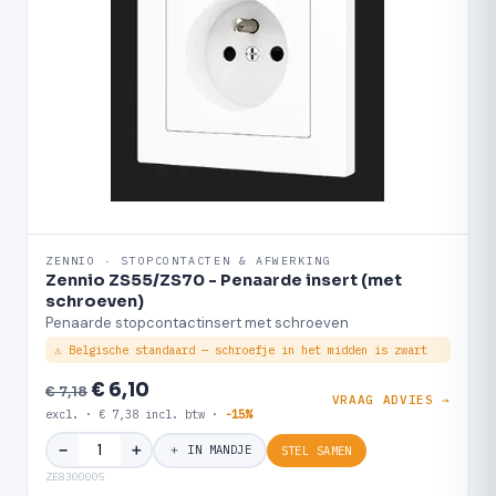
ZENNIO · STOPCONTACTEN & AFWERKING
Zennio ZS55/ZS70 - Penaarde insert (met
schroeven)
Penaarde stopcontactinsert met schroeven
⚠ Belgische standaard — schroefje in het midden is zwart
€ 6,10
€ 7,18
VRAAG ADVIES →
excl. · € 7,38 incl. btw ·
-15%
＋
−
＋ IN MANDJE
STEL SAMEN
ZE8300005