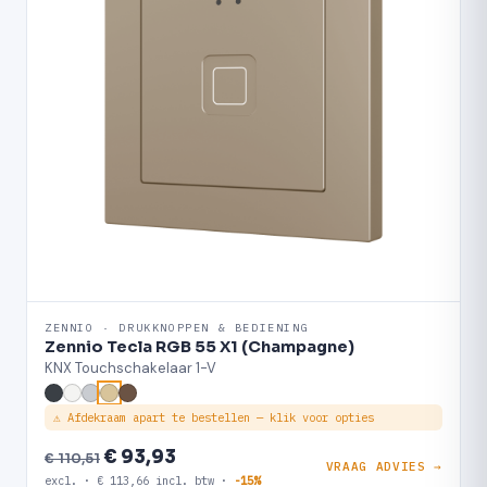
ZENNIO · DRUKKNOPPEN & BEDIENING
Zennio Tecla RGB 55 X1 (Champagne)
KNX Touchschakelaar 1-V
⚠ Afdekraam apart te bestellen — klik voor opties
€ 93,93
€ 110,51
VRAAG ADVIES →
excl. · € 113,66 incl. btw ·
-15%