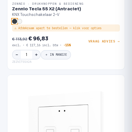
ZENNIO · DRUKKNOPPEN & BEDIENING
Zennio Tecla 55 X2 (Antraciet)
KNX Touchschakelaar 2-V
⚠ Afdekraam apart te bestellen — klik voor opties
€ 96,83
€ 113,92
VRAAG ADVIES →
excl. · € 117,16 incl. btw ·
-15%
＋
−
＋ IN MANDJE
ZEZVIT55X2A