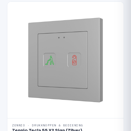
ZENNIO · DRUKKNOPPEN & BEDIENING
Zennio Tecla 55 X2 Sign (Zilver)