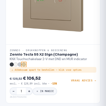
ZENNIO · DRUKKNOPPEN & BEDIENING
Zennio Tecla 55 X2 Sign (Champagne)
KNX Touchschakelaar 2-V met DND en MUR indicator
⚠ Afdekraam apart te bestellen — klik voor opties
€ 106,52
€ 125,32
VRAAG ADVIES →
excl. · € 128,89 incl. btw ·
-15%
＋
−
＋ IN MANDJE
ZEZVIT55X2SC