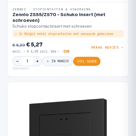
ZENNIO · STOPCONTACTEN & AFWERKING
Zennio ZS55/ZS70 - Schuko insert (met
schroeven)
Schuko stopcontactinsert met schroeven
⚠ In België enkel stopcontacten met penaarde gebruiken
€ 5,27
€ 6,20
VRAAG ADVIES →
excl. · € 6,38 incl. btw ·
-15%
＋
−
＋ IN MANDJE
STEL SAMEN
ZE8300003