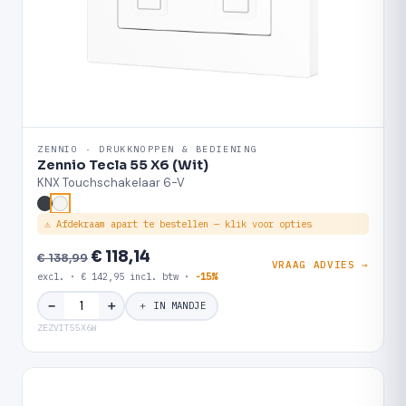
ZENNIO · DRUKKNOPPEN & BEDIENING
Zennio Tecla 55 X6 (Wit)
KNX Touchschakelaar 6-V
⚠ Afdekraam apart te bestellen — klik voor opties
€ 118,14
€ 138,99
VRAAG ADVIES →
excl. · € 142,95 incl. btw ·
-15%
＋
−
＋ IN MANDJE
ZEZVIT55X6W