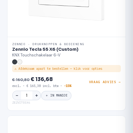
ZENNIO · DRUKKNOPPEN & BEDIENING
Zennio Tecla 55 X6 (Custom)
KNX Touchschakelaar 6-V
⚠ Afdekraam apart te bestellen — klik voor opties
€ 136,68
€ 160,80
VRAAG ADVIES →
excl. · € 165,38 incl. btw ·
-15%
＋
−
＋ IN MANDJE
ZEZVIT55X6