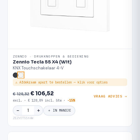
ZENNIO · DRUKKNOPPEN & BEDIENING
Zennio Tecla 55 X4 (Wit)
KNX Touchschakelaar 4-V
⚠ Afdekraam apart te bestellen — klik voor opties
€ 106,52
€ 125,32
VRAAG ADVIES →
excl. · € 128,89 incl. btw ·
-15%
＋
−
＋ IN MANDJE
ZEZVIT55X4W