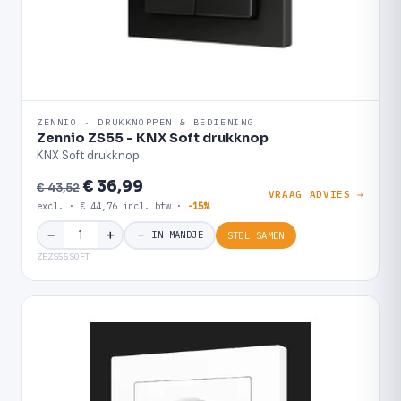
ZENNIO · DRUKKNOPPEN & BEDIENING
Zennio ZS55 - KNX Soft drukknop
KNX Soft drukknop
€ 36,99
€ 43,52
VRAAG ADVIES →
excl. · € 44,76 incl. btw ·
-15%
＋
−
＋ IN MANDJE
STEL SAMEN
ZEZS55SOFT