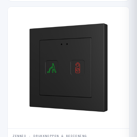
ZENNIO · DRUKKNOPPEN & BEDIENING