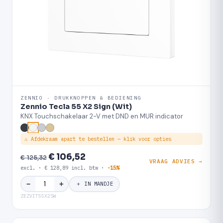
ZENNIO · DRUKKNOPPEN & BEDIENING
Zennio Tecla 55 X2 Sign (Wit)
KNX Touchschakelaar 2-V met DND en MUR indicator
⚠ Afdekraam apart te bestellen — klik voor opties
€ 106,52
€ 125,32
VRAAG ADVIES →
excl. · € 128,89 incl. btw ·
-15%
＋
−
＋ IN MANDJE
ZEZVIT55X2SW