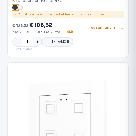
KNX Touchschakelaar 4-V
⚠ Afdekraam apart te bestellen — klik voor opties
€ 106,52
€ 125,32
VRAAG ADVIES →
excl. · € 128,89 incl. btw ·
-15%
＋
−
＋ IN MANDJE
ZEZVIT55X4A