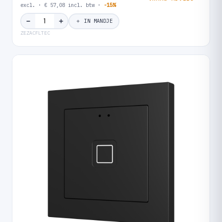
excl. · € 57,08 incl. btw ·
-15%
＋
−
＋ IN MANDJE
ZEZACFLTEC