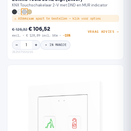
KNX Touchschakelaar 2-V met DND en MUR indicator
⚠ Afdekraam apart te bestellen — klik voor opties
€ 106,52
€ 125,32
VRAAG ADVIES →
excl. · € 128,89 incl. btw ·
-15%
＋
−
＋ IN MANDJE
ZEZVIT55X2SS