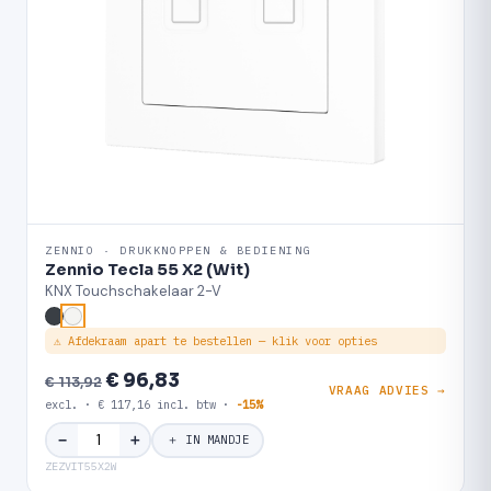
ZENNIO · DRUKKNOPPEN & BEDIENING
Zennio Tecla 55 X2 (Wit)
KNX Touchschakelaar 2-V
⚠ Afdekraam apart te bestellen — klik voor opties
€ 96,83
€ 113,92
VRAAG ADVIES →
excl. · € 117,16 incl. btw ·
-15%
＋
−
＋ IN MANDJE
ZEZVIT55X2W