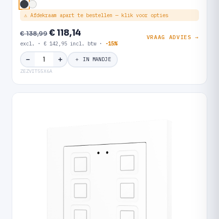
⚠ Afdekraam apart te bestellen — klik voor opties
€ 118,14
€ 138,99
VRAAG ADVIES →
excl. · € 142,95 incl. btw ·
-15%
＋
−
＋ IN MANDJE
ZEZVIT55X6A