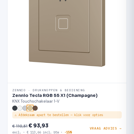
ZENNIO · DRUKKNOPPEN & BEDIENING
Zennio Tecla RGB 55 X1 (Champagne)
KNX Touchschakelaar 1-V
⚠ Afdekraam apart te bestellen — klik voor opties
€ 93,93
€ 110,51
VRAAG ADVIES →
excl. · € 113,66 incl. btw ·
-15%