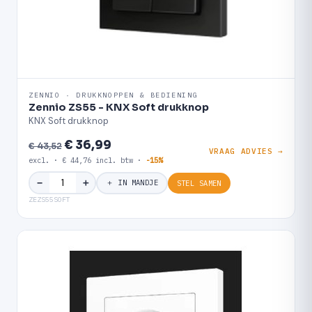
ZENNIO · DRUKKNOPPEN & BEDIENING
Zennio ZS55 - KNX Soft drukknop
KNX Soft drukknop
€ 36,99
€ 43,52
VRAAG ADVIES →
excl. · € 44,76 incl. btw ·
-15%
＋
−
＋ IN MANDJE
STEL SAMEN
ZEZS55SOFT