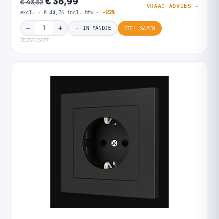
€ 36,99
€ 43,52
VRAAG ADVIES →
excl. · € 44,76 incl. btw ·
-15%
＋
−
＋ IN MANDJE
STEL SAMEN
ZEZS70SOFT