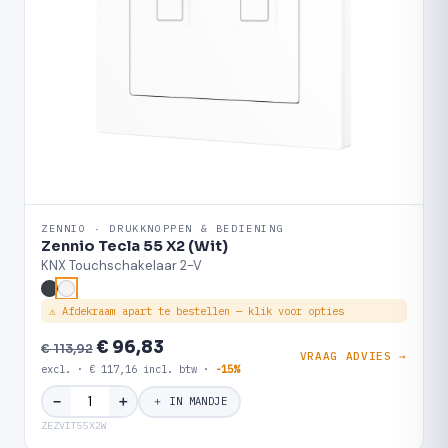
ZENNIO · DRUKKNOPPEN & BEDIENING
Zennio Tecla 55 X2 (Wit)
KNX Touchschakelaar 2-V
⚠ Afdekraam apart te bestellen — klik voor opties
€ 96,83
€ 113,92
VRAAG ADVIES →
excl. · € 117,16 incl. btw ·
-15%
＋
−
＋ IN MANDJE
ZEZVIT55X2W