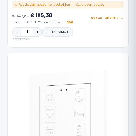
⚠ Afdekraam apart te bestellen — klik voor opties
€ 125,38
€ 147,50
VRAAG ADVIES →
excl. · € 151,71 incl. btw ·
-15%
＋
−
＋ IN MANDJE
ZEZVIT55X4