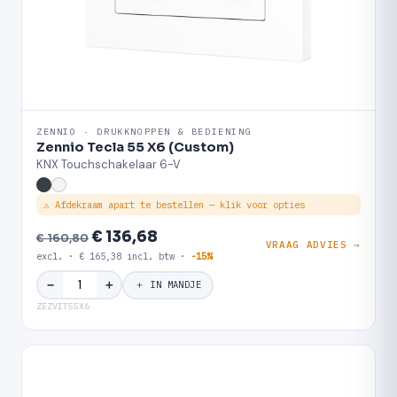
ZENNIO · DRUKKNOPPEN & BEDIENING
Zennio Tecla 55 X6 (Custom)
KNX Touchschakelaar 6-V
⚠ Afdekraam apart te bestellen — klik voor opties
€ 136,68
€ 160,80
VRAAG ADVIES →
excl. · € 165,38 incl. btw ·
-15%
＋
−
＋ IN MANDJE
ZEZVIT55X6