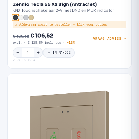
Zennio Tecla 55 X2 Sign (Antraciet)
KNX Touchschakelaar 2-V met DND en MUR indicator
⚠ Afdekraam apart te bestellen — klik voor opties
€ 106,52
€ 125,32
VRAAG ADVIES →
excl. · € 128,89 incl. btw ·
-15%
＋
−
＋ IN MANDJE
ZEZVIT55X2SA