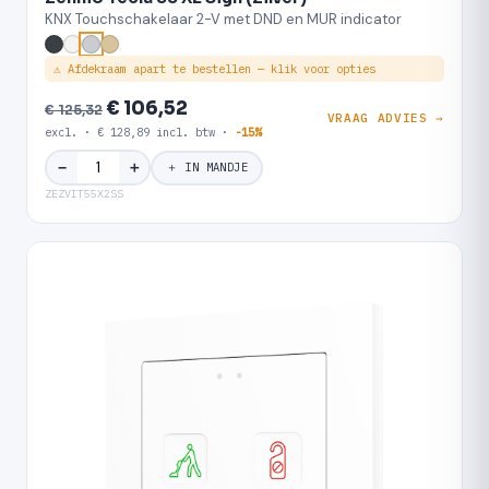
KNX Touchschakelaar 2-V met DND en MUR indicator
⚠ Afdekraam apart te bestellen — klik voor opties
€ 106,52
€ 125,32
VRAAG ADVIES →
excl. · € 128,89 incl. btw ·
-15%
＋
−
＋ IN MANDJE
ZEZVIT55X2SS