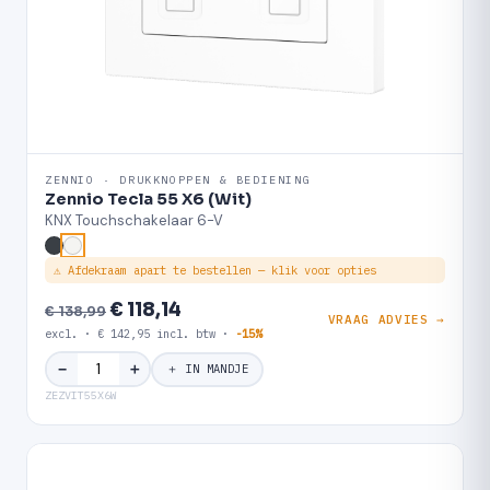
ZENNIO · DRUKKNOPPEN & BEDIENING
Zennio Tecla 55 X6 (Wit)
KNX Touchschakelaar 6-V
⚠ Afdekraam apart te bestellen — klik voor opties
€ 118,14
€ 138,99
VRAAG ADVIES →
excl. · € 142,95 incl. btw ·
-15%
＋
−
＋ IN MANDJE
ZEZVIT55X6W