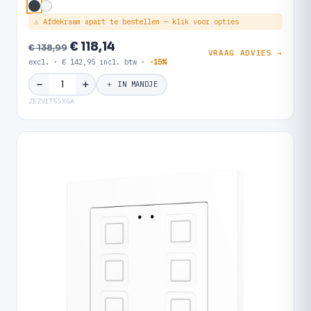
⚠ Afdekraam apart te bestellen — klik voor opties
€ 118,14
€ 138,99
VRAAG ADVIES →
excl. · € 142,95 incl. btw ·
-15%
＋
−
＋ IN MANDJE
ZEZVIT55X6A