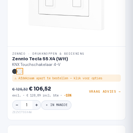
ZENNIO · DRUKKNOPPEN & BEDIENING
Zennio Tecla 55 X4 (Wit)
KNX Touchschakelaar 4-V
⚠ Afdekraam apart te bestellen — klik voor opties
€ 106,52
€ 125,32
VRAAG ADVIES →
excl. · € 128,89 incl. btw ·
-15%
＋
−
＋ IN MANDJE
ZEZVIT55X4W