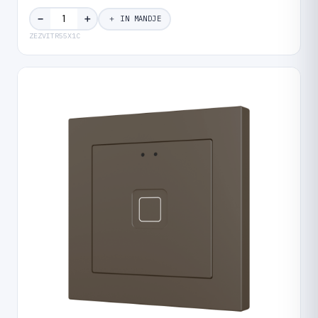
＋
−
＋ IN MANDJE
ZEZVITR55X1C