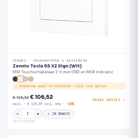
ZENNIO · DRUKKNOPPEN & BEDIENING
Zennio Tecla 55 X2 Sign (Wit)
KNX Touchschakelaar 2-V met DND en MUR indicator
⚠ Afdekraam apart te bestellen — klik voor opties
€ 106,52
€ 125,32
VRAAG ADVIES →
excl. · € 128,89 incl. btw ·
-15%
＋
−
＋ IN MANDJE
ZEZVIT55X2SW