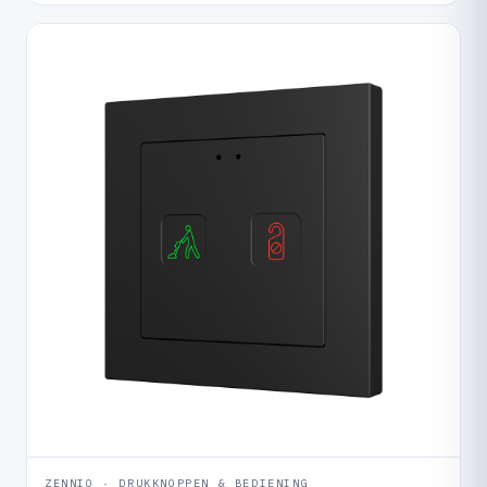
ZENNIO · DRUKKNOPPEN & BEDIENING