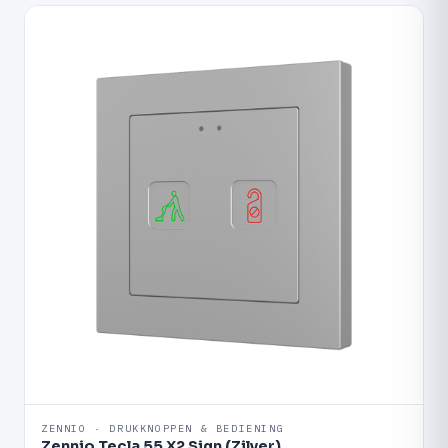
ZENNIO · DRUKKNOPPEN & BEDIENING
Zennio Tecla 55 X2 Sign (Zilver)