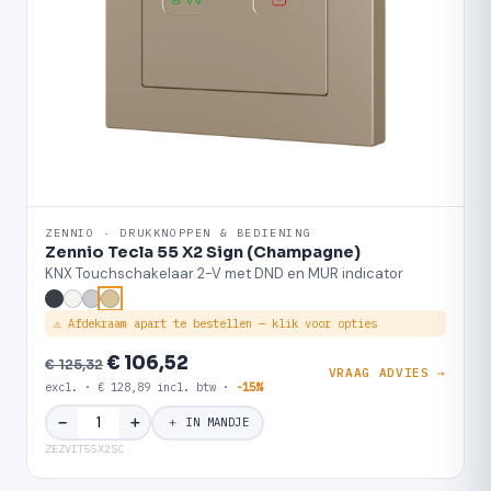
ZENNIO · DRUKKNOPPEN & BEDIENING
Zennio Tecla 55 X2 Sign (Champagne)
KNX Touchschakelaar 2-V met DND en MUR indicator
⚠ Afdekraam apart te bestellen — klik voor opties
€ 106,52
€ 125,32
VRAAG ADVIES →
excl. · € 128,89 incl. btw ·
-15%
＋
−
＋ IN MANDJE
ZEZVIT55X2SC