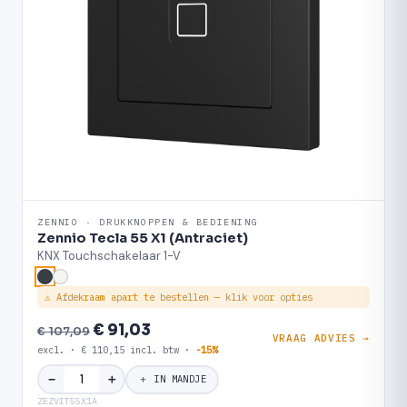
ZENNIO · DRUKKNOPPEN & BEDIENING
Zennio Tecla 55 X1 (Antraciet)
KNX Touchschakelaar 1-V
⚠ Afdekraam apart te bestellen — klik voor opties
€ 91,03
€ 107,09
VRAAG ADVIES →
excl. · € 110,15 incl. btw ·
-15%
＋
−
＋ IN MANDJE
ZEZVIT55X1A