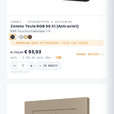
ZENNIO · DRUKKNOPPEN & BEDIENING
Zennio Tecla RGB 55 X1 (Antraciet)
KNX Touchschakelaar 1-V
⚠ Afdekraam apart te bestellen — klik voor opties
€ 93,93
€ 110,51
VRAAG ADVIES →
excl. · € 113,66 incl. btw ·
-15%
＋
−
＋ IN MANDJE
ZEZVITR55X1A