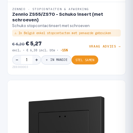
ZENNIO · STOPCONTACTEN & AFWERKING
Zennio ZS55/ZS70 - Schuko insert (met
schroeven)
Schuko stopcontactinsert met schroeven
⚠ In België enkel stopcontacten met penaarde gebruiken
€ 5,27
€ 6,20
VRAAG ADVIES →
excl. · € 6,38 incl. btw ·
-15%
＋
−
＋ IN MANDJE
STEL SAMEN
ZE8300003