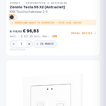
ZENNIO · DRUKKNOPPEN & BEDIENING
Zennio Tecla 55 X2 (Antraciet)
KNX Touchschakelaar 2-V
⚠ Afdekraam apart te bestellen — klik voor opties
€ 96,83
€ 113,92
VRAAG ADVIES →
excl. · € 117,16 incl. btw ·
-15%
＋
−
＋ IN MANDJE
ZEZVIT55X2A