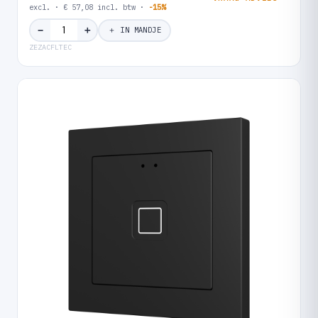
excl. · € 57,08 incl. btw ·
-15%
＋
−
＋ IN MANDJE
ZEZACFLTEC