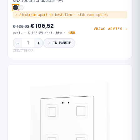
KNX Touchschakelaar 4-V
⚠ Afdekraam apart te bestellen — klik voor opties
€ 106,52
€ 125,32
VRAAG ADVIES →
excl. · € 128,89 incl. btw ·
-15%
＋
−
＋ IN MANDJE
ZEZVIT55X4A