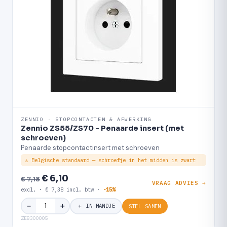
ZENNIO · STOPCONTACTEN & AFWERKING
Zennio ZS55/ZS70 - Penaarde insert (met
schroeven)
Penaarde stopcontactinsert met schroeven
⚠ Belgische standaard — schroefje in het midden is zwart
€ 6,10
€ 7,18
VRAAG ADVIES →
excl. · € 7,38 incl. btw ·
-15%
＋
−
＋ IN MANDJE
STEL SAMEN
ZE8300005