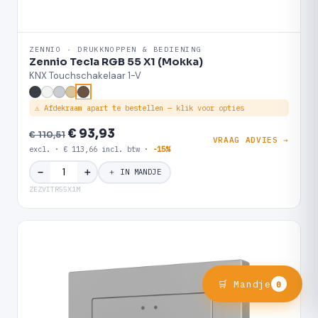
ZENNIO · DRUKKNOPPEN & BEDIENING
Zennio Tecla RGB 55 X1 (Mokka)
KNX Touchschakelaar 1-V
⚠ Afdekraam apart te bestellen — klik voor opties
€ 93,93
€ 110,51
VRAAG ADVIES →
excl. · € 113,66 incl. btw ·
-15%
＋
−
＋ IN MANDJE
ZEZVITR55X1M
🛒 Mandje
0