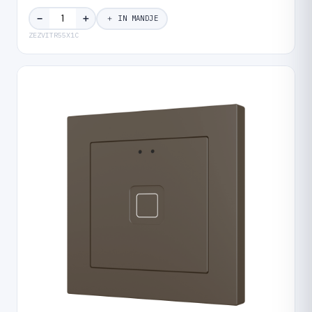
＋
−
＋ IN MANDJE
ZEZVITR55X1C