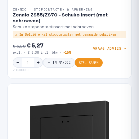
ZENNIO · STOPCONTACTEN & AFWERKING
Zennio ZS55/ZS70 - Schuko insert (met
schroeven)
Schuko stopcontactinsert met schroeven
⚠ In België enkel stopcontacten met penaarde gebruiken
€ 5,27
€ 6,20
VRAAG ADVIES →
excl. · € 6,38 incl. btw ·
-15%
＋
−
＋ IN MANDJE
STEL SAMEN
ZE8300003