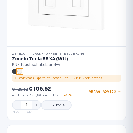
ZENNIO · DRUKKNOPPEN & BEDIENING
Zennio Tecla 55 X4 (Wit)
KNX Touchschakelaar 4-V
⚠ Afdekraam apart te bestellen — klik voor opties
€ 106,52
€ 125,32
VRAAG ADVIES →
excl. · € 128,89 incl. btw ·
-15%
＋
−
＋ IN MANDJE
ZEZVIT55X4W