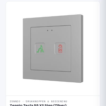
ZENNIO · DRUKKNOPPEN & BEDIENING
Zennio Tecla 55 X2 Sign (Zilver)