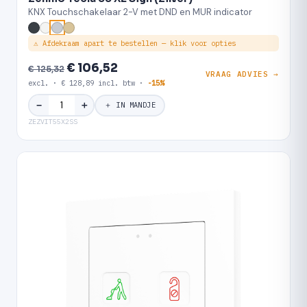
KNX Touchschakelaar 2-V met DND en MUR indicator
⚠ Afdekraam apart te bestellen — klik voor opties
€ 106,52
€ 125,32
VRAAG ADVIES →
excl. · € 128,89 incl. btw ·
-15%
＋
−
＋ IN MANDJE
ZEZVIT55X2SS