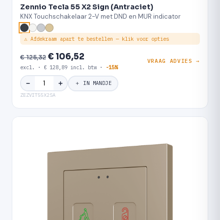
Zennio Tecla 55 X2 Sign (Antraciet)
KNX Touchschakelaar 2-V met DND en MUR indicator
⚠ Afdekraam apart te bestellen — klik voor opties
€ 106,52
€ 125,32
VRAAG ADVIES →
excl. · € 128,89 incl. btw ·
-15%
＋
−
＋ IN MANDJE
ZEZVIT55X2SA