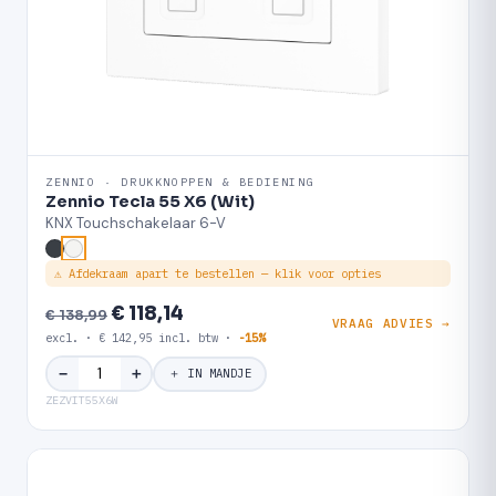
ZENNIO · DRUKKNOPPEN & BEDIENING
Zennio Tecla 55 X6 (Wit)
KNX Touchschakelaar 6-V
⚠ Afdekraam apart te bestellen — klik voor opties
€ 118,14
€ 138,99
VRAAG ADVIES →
excl. · € 142,95 incl. btw ·
-15%
＋
−
＋ IN MANDJE
ZEZVIT55X6W