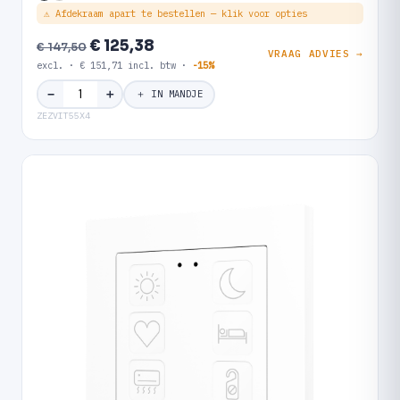
⚠ Afdekraam apart te bestellen — klik voor opties
€ 125,38
€ 147,50
VRAAG ADVIES →
excl. · € 151,71 incl. btw ·
-15%
＋
−
＋ IN MANDJE
ZEZVIT55X4