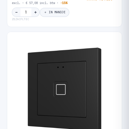
excl. · € 57,08 incl. btw ·
-15%
＋
−
＋ IN MANDJE
ZEZACFLTEC