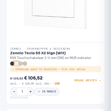
ZENNIO · DRUKKNOPPEN & BEDIENING
Zennio Tecla 55 X2 Sign (Wit)
KNX Touchschakelaar 2-V met DND en MUR indicator
⚠ Afdekraam apart te bestellen — klik voor opties
€ 106,52
€ 125,32
VRAAG ADVIES →
excl. · € 128,89 incl. btw ·
-15%
＋
−
＋ IN MANDJE
ZEZVIT55X2SW