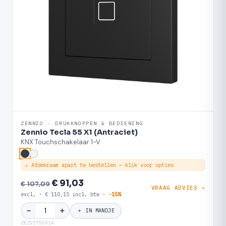
ZENNIO · DRUKKNOPPEN & BEDIENING
Zennio Tecla 55 X1 (Antraciet)
KNX Touchschakelaar 1-V
⚠ Afdekraam apart te bestellen — klik voor opties
€ 91,03
€ 107,09
VRAAG ADVIES →
excl. · € 110,15 incl. btw ·
-15%
＋
−
＋ IN MANDJE
ZEZVIT55X1A