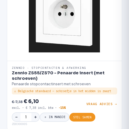
ZENNIO · STOPCONTACTEN & AFWERKING
Zennio ZS55/ZS70 - Penaarde insert (met
schroeven)
Penaarde stopcontactinsert met schroeven
⚠ Belgische standaard — schroefje in het midden is zwart
€ 6,10
€ 7,18
VRAAG ADVIES →
excl. · € 7,38 incl. btw ·
-15%
＋
−
＋ IN MANDJE
STEL SAMEN
ZE8300005