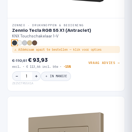
ZENNIO · DRUKKNOPPEN & BEDIENING
Zennio Tecla RGB 55 X1 (Antraciet)
KNX Touchschakelaar 1-V
⚠ Afdekraam apart te bestellen — klik voor opties
€ 93,93
€ 110,51
VRAAG ADVIES →
excl. · € 113,66 incl. btw ·
-15%
＋
−
＋ IN MANDJE
ZEZVITR55X1A