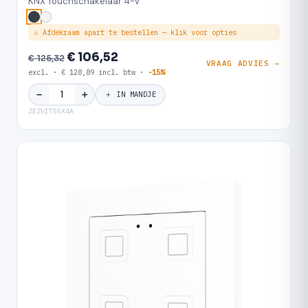
KNX Touchschakelaar 4-V
⚠ Afdekraam apart te bestellen — klik voor opties
€ 106,52
€ 125,32
VRAAG ADVIES →
excl. · € 128,89 incl. btw ·
-15%
＋
−
＋ IN MANDJE
ZEZVIT55X4A