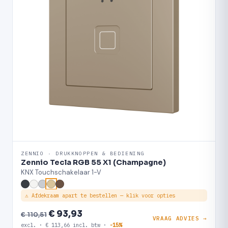
ZENNIO · DRUKKNOPPEN & BEDIENING
Zennio Tecla RGB 55 X1 (Champagne)
KNX Touchschakelaar 1-V
⚠ Afdekraam apart te bestellen — klik voor opties
€ 93,93
€ 110,51
VRAAG ADVIES →
excl. · € 113,66 incl. btw ·
-15%