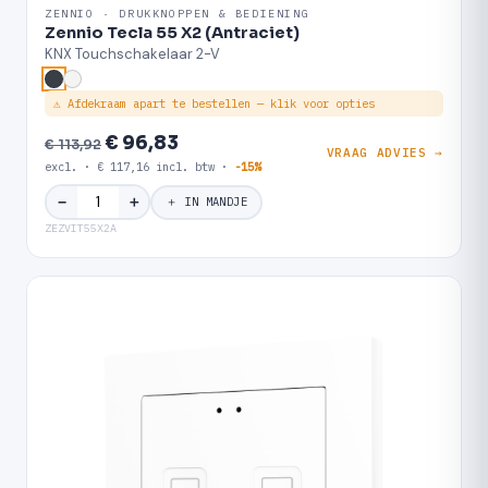
ZENNIO · DRUKKNOPPEN & BEDIENING
Zennio Tecla 55 X2 (Antraciet)
KNX Touchschakelaar 2-V
⚠ Afdekraam apart te bestellen — klik voor opties
€ 96,83
€ 113,92
VRAAG ADVIES →
excl. · € 117,16 incl. btw ·
-15%
＋
−
＋ IN MANDJE
ZEZVIT55X2A