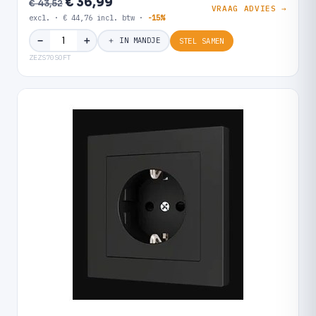
€ 36,99
€ 43,52
VRAAG ADVIES →
excl. · € 44,76 incl. btw ·
-15%
＋
−
＋ IN MANDJE
STEL SAMEN
ZEZS70SOFT