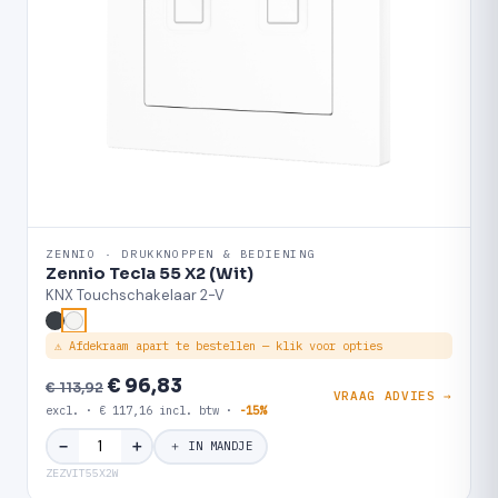
ZENNIO · DRUKKNOPPEN & BEDIENING
Zennio Tecla 55 X2 (Wit)
KNX Touchschakelaar 2-V
⚠ Afdekraam apart te bestellen — klik voor opties
€ 96,83
€ 113,92
VRAAG ADVIES →
excl. · € 117,16 incl. btw ·
-15%
＋
−
＋ IN MANDJE
ZEZVIT55X2W