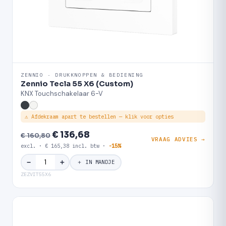
ZENNIO · DRUKKNOPPEN & BEDIENING
Zennio Tecla 55 X6 (Custom)
KNX Touchschakelaar 6-V
⚠ Afdekraam apart te bestellen — klik voor opties
€ 136,68
€ 160,80
VRAAG ADVIES →
excl. · € 165,38 incl. btw ·
-15%
＋
−
＋ IN MANDJE
ZEZVIT55X6