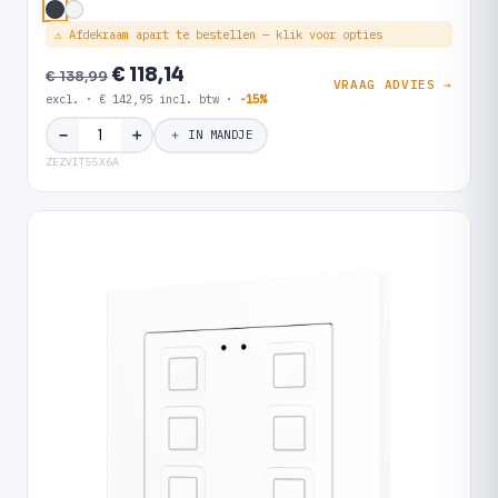
⚠ Afdekraam apart te bestellen — klik voor opties
€ 118,14
€ 138,99
VRAAG ADVIES →
excl. · € 142,95 incl. btw ·
-15%
＋
−
＋ IN MANDJE
ZEZVIT55X6A