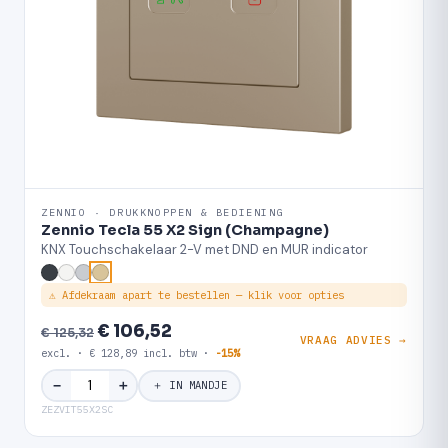
ZENNIO · DRUKKNOPPEN & BEDIENING
Zennio Tecla 55 X2 Sign (Champagne)
KNX Touchschakelaar 2-V met DND en MUR indicator
⚠ Afdekraam apart te bestellen — klik voor opties
€ 106,52
€ 125,32
VRAAG ADVIES →
excl. · € 128,89 incl. btw ·
-15%
＋
−
＋ IN MANDJE
ZEZVIT55X2SC