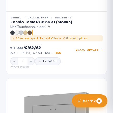
ZENNIO · DRUKKNOPPEN & BEDIENING
Zennio Tecla RGB 55 X1 (Mokka)
KNX Touchschakelaar 1-V
⚠ Afdekraam apart te bestellen — klik voor opties
€ 93,93
€ 110,51
VRAAG ADVIES →
excl. · € 113,66 incl. btw ·
-15%
＋
−
＋ IN MANDJE
ZEZVITR55X1M
🛒 Mandje
0