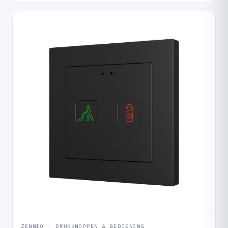
ZENNIO · DRUKKNOPPEN & BEDIENING